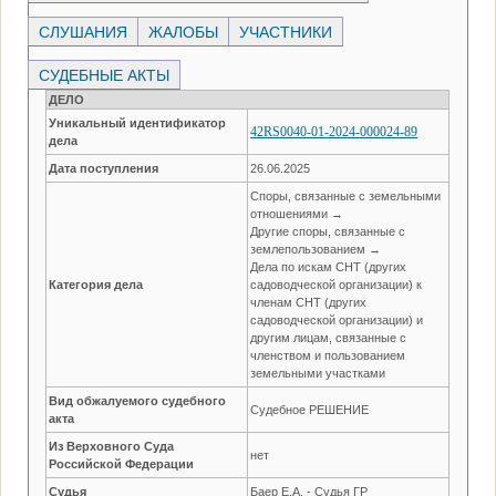
СЛУШАНИЯ
ЖАЛОБЫ
УЧАСТНИКИ
СУДЕБНЫЕ АКТЫ
ДЕЛО
Уникальный идентификатор
42RS0040-01-2024-000024-89
дела
Дата поступления
26.06.2025
Споры, связанные с земельными
отношениями →
Другие споры, связанные с
землепользованием →
Дела по искам СНТ (других
Категория дела
садоводческой организации) к
членам СНТ (других
садоводческой организации) и
другим лицам, связанные с
членством и пользованием
земельными участками
Вид обжалуемого судебного
Судебное РЕШЕНИЕ
акта
Из Верховного Суда
нет
Российской Федерации
Судья
Баер Е.А. - Судья ГР