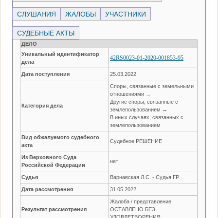
СЛУШАНИЯ
ЖАЛОБЫ
УЧАСТНИКИ
СУДЕБНЫЕ АКТЫ
ДЕЛО
Уникальный идентификатор
42RS0023-01-2020-001853-95
дела
Дата поступления
25.03.2022
Споры, связанные с земельными
отношениями →
Другие споры, связанные с
Категория дела
землепользованием →
В иных случаях, связанных с
землепользованием
Вид обжалуемого судебного
Судебное РЕШЕНИЕ
акта
Из Верховного Суда
нет
Российской Федерации
Судья
Варнавская Л.С. - Судья ГР
Дата рассмотрения
31.05.2022
Жалоба / представление
Результат рассмотрения
ОСТАВЛЕНО БЕЗ
УДОВЛЕТВОРЕНИЯ