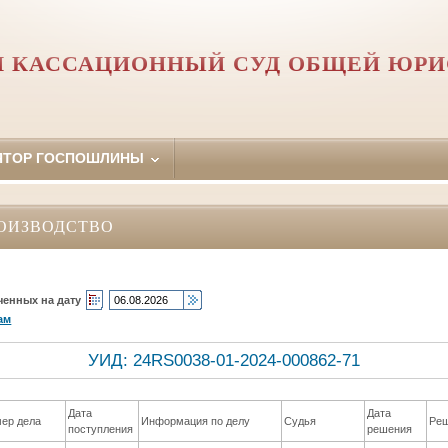
 КАССАЦИОННЫЙ СУД ОБЩЕЙ ЮР
ЯТОР ГОСПОШЛИНЫ
ОИЗВОДСТВО
ченных на дату
ам
УИД: 24RS0038-01-2024-000862-71
Дата
Дата
ер дела
Информация по делу
Судья
Ре
поступления
решения