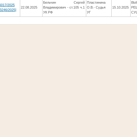
Бельчин Сергей
Пластинина
ВЫ
6017/2025
22.08.2025
Владимирович - ст.105 ч.1
О.В.- Судья
15.10.2025
РЕ
-3246/2025]
УК РФ
УГ
СУ