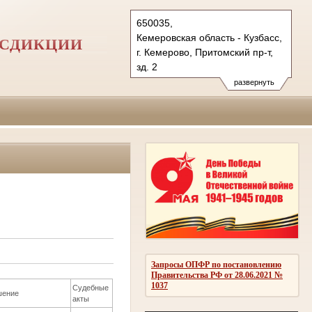
650035,
Кемеровская область - Кузбасс,
ИСДИКЦИИ
г. Кемерово, Притомский пр-т,
зд. 2
Тел.: (3842) 71-75-00
развернуть
71-76-00, 71-75-71
показать на карте
Запросы ОПФР по постановлению
Правительства РФ от 28.06.2021 №
1037
Судебные
шение
акты