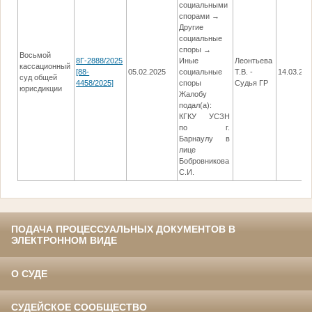
социальными
спорами →
Другие
социальные
споры →
Восьмой
8Г-2888/2025
Иные
Леонтьева
кассационный
[88-
05.02.2025
социальные
Т.В. -
14.03.202
суд общей
4458/2025]
споры
Судья ГР
юрисдикции
Жалобу
подал(а):
КГКУ УСЗН
по г.
Барнаулу в
лице
Бобровникова
С.И.
ПОДАЧА ПРОЦЕССУАЛЬНЫХ ДОКУМЕНТОВ В
ЭЛЕКТРОННОМ ВИДЕ
О СУДЕ
СУДЕЙСКОЕ СООБЩЕСТВО