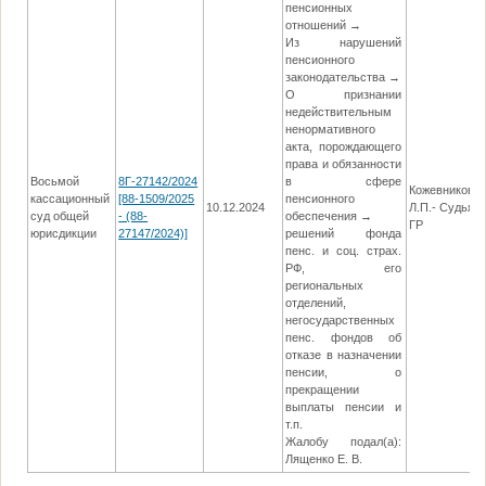
пенсионных
отношений →
Из нарушений
пенсионного
законодательства →
О признании
недействительным
ненормативного
акта, порождающего
права и обязанности
Восьмой
8Г-27142/2024
в сфере
Кожевникова
кассационный
[88-1509/2025
пенсионного
10.12.2024
Л.П.- Судья
суд общей
- (88-
обеспечения →
ГР
юрисдикции
27147/2024)]
решений фонда
пенс. и соц. страх.
РФ, его
региональных
отделений,
негосударственных
пенс. фондов об
отказе в назначении
пенсии, о
прекращении
выплаты пенсии и
т.п.
Жалобу подал(а):
Лященко Е. В.