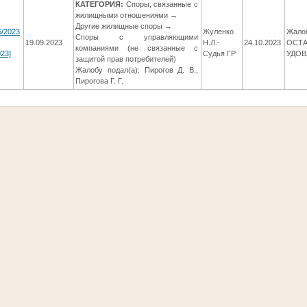
КАТЕГОРИЯ:
Споры, связанные с
жилищными отношениями →
Другие жилищные споры →
6/2023
Жуленко
Жалоб
Споры с управляющими
19.09.2023
Н.Л.-
24.10.2023
ОСТА
компаниями (не связанные с
23]
Судья ГР
УДОВ
защитой прав потребителей)
Жалобу подал(а): Пирогов Д. В.,
Пирогова Г. Г.