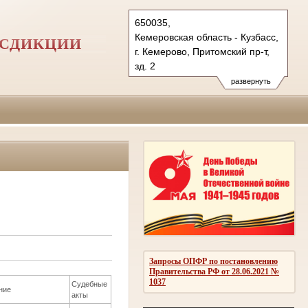
650035,
Кемеровская область - Кузбасс,
ИСДИКЦИИ
г. Кемерово, Притомский пр-т,
зд. 2
Тел.: (3842) 71-75-00
развернуть
71-76-00, 71-75-71
показать на карте
Запросы ОПФР по постановлению
Правительства РФ от 28.06.2021 №
1037
Судебные
ние
акты