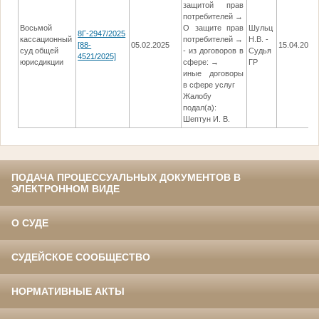
защитой прав
потребителей →
Восьмой
О защите прав
Шульц
8Г-2947/2025
кассационный
потребителей →
Н.В. -
[88-
05.02.2025
15.04.2025
суд общей
- из договоров в
Судья
4521/2025]
юрисдикции
сфере: →
ГР
иные договоры
в сфере услуг
Жалобу
подал(а):
Шептун И. В.
ПОДАЧА ПРОЦЕССУАЛЬНЫХ ДОКУМЕНТОВ В
ЭЛЕКТРОННОМ ВИДЕ
О СУДЕ
СУДЕЙСКОЕ СООБЩЕСТВО
НОРМАТИВНЫЕ АКТЫ