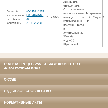
жилищными
отношениями →
О взыскании
Восьмой
8Г-22584/2025
платы за жилую
Татаринцева
кассационный
[88-944/2026 -
01.12.2025
площадь и
Е.В. - Судья
22.
суд общей
(88-
коммунальные
ГР
юрисдикции
22147/2025)]
платежи, тепло
и
электроэнергию
Жалобу
подал(а):
Шулятьев А. Б.
ПОДАЧА ПРОЦЕССУАЛЬНЫХ ДОКУМЕНТОВ В
ЭЛЕКТРОННОМ ВИДЕ
О СУДЕ
СУДЕЙСКОЕ СООБЩЕСТВО
НОРМАТИВНЫЕ АКТЫ