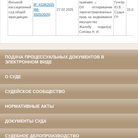
Восьмой
правами →
Гунгер
8Г-4328/2025
кассационный
Об оспаривании
Ю.В. -
[88-
27.02.2025
15.04.
суд общей
зарегистрированных
Судья
5920/2025]
юрисдикции
прав на недвижимое
ГР
имущество
Жалобу подал(а):
Сопова Н. И.
ПОДАЧА ПРОЦЕССУАЛЬНЫХ ДОКУМЕНТОВ В
ЭЛЕКТРОННОМ ВИДЕ
О СУДЕ
СУДЕЙСКОЕ СООБЩЕСТВО
НОРМАТИВНЫЕ АКТЫ
ДОКУМЕНТЫ СУДА
СУДЕБНОЕ ДЕЛОПРОИЗВОДСТВО