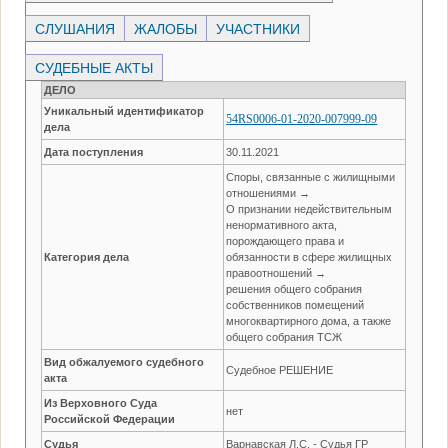
СЛУШАНИЯ
ЖАЛОБЫ
УЧАСТНИКИ
СУДЕБНЫЕ АКТЫ
ДЕЛО
Уникальный идентификатор
54RS0006-01-2020-007999-09
дела
Дата поступления
30.11.2021
Споры, связанные с жилищными
отношениями →
О признании недействительным
ненормативного акта,
порождающего права и
Категория дела
обязанности в сфере жилищных
правоотношений →
решения общего собрания
собственников помещений
многоквартирного дома, а также
общего собрания ТСЖ
Вид обжалуемого судебного
Судебное РЕШЕНИЕ
акта
Из Верховного Суда
нет
Российской Федерации
Судья
Варнавская Л.С. - Судья ГР