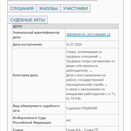
СЛУШАНИЯ
ЖАЛОБЫ
УЧАСТНИКИ
СУДЕБНЫЕ АКТЫ
ДЕЛО
Уникальный идентификатор
38RS0036-01-2023-004089-24
дела
Дата поступления
31.07.2024
Споры, возникающие из
трудовых отношений →
Трудовые споры (независимо от
форм собственности
работодателя): →
Категория дела
Дела о восстановлении на
работе, государственной
(муниципальной) службе →
в связи с увольнением по
инициативе работодателя ( ст.71,
81 ТК РФ)
Вид обжалуемого судебного
Судебное РЕШЕНИЕ
акта
Из Верховного Суда
нет
Российской Федерации
Судья
Гусев Д.А. - Судья ГР