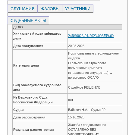
СЛУШАНИЯ
ЖАЛОБЫ
УЧАСТНИКИ
СУДЕБНЫЕ АКТЫ
ДЕЛО
Уникальный идентификатор
24RS0028-01-2023-003559-60
дела
Дата поступления
20.08.2025
Иски, связанные с возмещением
ущерба →
О взыскании страхового
Категория дела
возмещения (выплат)
(страхование имущества) →
по договору ОСАГО
Вид обжалуемого судебного
Судебное РЕШЕНИЕ
акта
Из Верховного Суда
нет
Российской Федерации
Судья
Байскич Н.А. - Судья ГР
Дата рассмотрения
15.10.2025
Жалоба / представление
Результат рассмотрения
ОСТАВЛЕНО БЕЗ
УДОВЛЕТВОРЕНИЯ