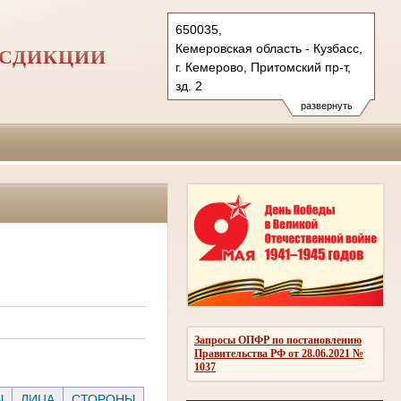
650035,
Кемеровская область - Кузбасс,
ИСДИКЦИИ
г. Кемерово, Притомский пр-т,
зд. 2
Тел.: (3842) 71-75-00
развернуть
71-76-00, 71-75-71
показать на карте
Запросы ОПФР по постановлению
Правительства РФ от 28.06.2021 №
1037
Ы
ЛИЦА
СТОРОНЫ