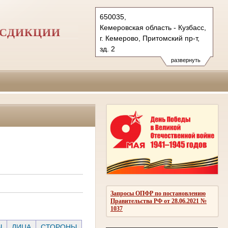
650035,
Кемеровская область - Кузбасс,
ИСДИКЦИИ
г. Кемерово, Притомский пр-т,
зд. 2
Тел.: (3842) 71-75-00
развернуть
71-76-00, 71-75-71
показать на карте
Запросы ОПФР по постановлению
Правительства РФ от 28.06.2021 №
1037
Ы
ЛИЦА
СТОРОНЫ