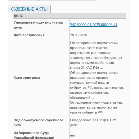
СУДЕБНЫЕ АКТЫ
ДЕЛО
Уникальный идентификатор
24OS0000-01-2025-000296-41
дела
Дата поступления
28.05.2026
Об оспаривании нормативных
правовых актов и актов,
содержащих разъяснения
законодательства и обладающих
нормативными свойствами
(глава 21 КАС РФ) →
Об оспаривании нормативных
Категория дела
правовых актов органов
государственной власти
субъектов РФ, представительных
органов муниципальных
образований →
Оспаривание иных нормативных
правовых актов, принятых на
уровне субъекта РФ
Вид обжалуемого судебного
Определение по СУЩЕСТВУ
акта
дела
Из Верховного Суда
нет
Российской Федерации