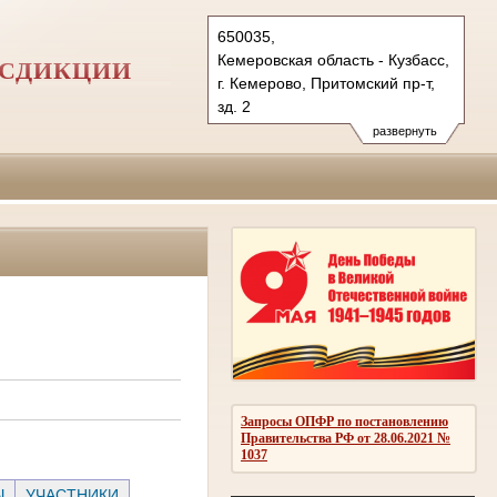
650035,
Кемеровская область - Кузбасс,
ИСДИКЦИИ
г. Кемерово, Притомский пр-т,
зд. 2
Тел.: (3842) 71-75-00
развернуть
71-76-00, 71-75-71
показать на карте
Запросы ОПФР по постановлению
Правительства РФ от 28.06.2021 №
1037
Ы
УЧАСТНИКИ