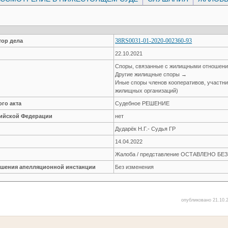
38RS0031-01-2020-002360-93
ор дела
22.10.2021
Споры, связанные с жилищными отношен
Другие жилищные споры →
Иные споры членов кооперативов, участн
жилищных организаций)
го акта
Судебное РЕШЕНИЕ
сийской Федерации
нет
Дударёк Н.Г.- Судья ГР
14.04.2022
Жалоба / представление ОСТАВЛЕНО Б
решения апелляционной инстанции
Без изменения
опубликовано 21.10.2