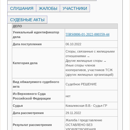
СЛУШАНИЯ
ЖАЛОБЫ
УЧАСТНИКИ
СУДЕБНЫЕ АКТЫ
ДЕЛО
Уникальный идентификатор
55RS0006-01-2022-000359-44
дела
Дата поступления
06.10.2022
Споры, связанные с жилищными
отношениями →
Другие жилищные споры →
Категория дела
Иные споры членов
кооперативов, участников ТСЖ
(других жилищных организаций)
Вид обжалуемого судебного
Судебное РЕШЕНИЕ
акта
Из Верховного Суда
нет
Российской Федерации
Судья
Ковалевская В.В.- Судья ГР
Дата рассмотрения
29.11.2022
Жалоба / представление
Результат рассмотрения
ОСТАВЛЕНО БЕЗ
УДОВЛЕТВОРЕНИЯ