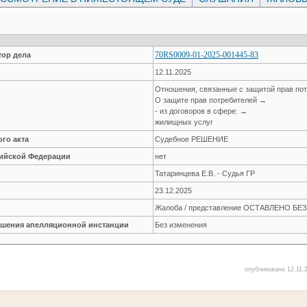
70RS0009-01-2025-001445-83
ор дела
12.11.2025
Отношения, связанные с защитой прав по
О защите прав потребителей →
- из договоров в сфере: →
жилищных услуг
го акта
Судебное РЕШЕНИЕ
сийской Федерации
нет
Татаринцева Е.В. - Судья ГР
23.12.2025
Жалоба / представление ОСТАВЛЕНО Б
решения апелляционной инстанции
Без изменения
опубликовано 12.11.2