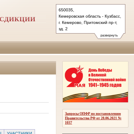
650035,
Кемеровская область - Кузбасс,
ИСДИКЦИИ
г. Кемерово, Притомский пр-т,
зд. 2
Тел.: (3842) 71-75-00
развернуть
71-76-00, 71-75-71
показать на карте
Запросы ОПФР по постановлению
Правительства РФ от 28.06.2021 №
1037
Ы
УЧАСТНИКИ