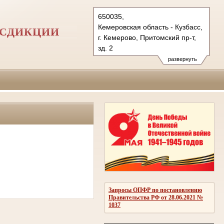
650035,
Кемеровская область - Кузбасс,
ИСДИКЦИИ
г. Кемерово, Притомский пр-т,
зд. 2
Тел.: (3842) 71-75-00
развернуть
71-76-00, 71-75-71
показать на карте
Запросы ОПФР по постановлению
Правительства РФ от 28.06.2021 №
1037