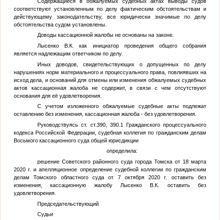
Содержащиеся в обжалуемых судебных актах выводы судов
соответствуют установленным по делу фактическим обстоятельствам и
действующему законодательству, все юридически значимые по делу
обстоятельства судом установлены.
Доводы кассационной жалобы не основаны на законе.
Лысенко В.К. как инициатор проведения общего собрания
является надлежащим ответчиком по делу.
Иных доводов, свидетельствующих о допущенных по делу
нарушениях норм материального и процессуального права, повлиявших на
исход дела, и оснований для отмены или изменения обжалуемых судебных
актов кассационная жалоба не содержит, в связи с чем отсутствуют
основания для её удовлетворения.
С учетом изложенного обжалуемые судебные акты подлежат
оставлению без изменения, кассационная жалоба - без удовлетворения.
Руководствуясь ст. ст.390, 390.1 Гражданского процессуального
кодекса Российской Федерации, судебная коллегия по гражданским делам
Восьмого кассационного суда общей юрисдикции
определила:
решение Советского районного суда города Томска от 18 марта
2020 г. и апелляционное определение судебной коллегии по гражданским
делам Томского областного суда от 7 октября 2020 г. оставить без
изменения, кассационную жалобу Лысенко В.К. оставить без
удовлетворения.
Председательствующий
Судьи