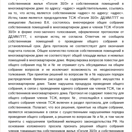
собственников жилья «Гоголя 30/3» и собственников помещений в
многоквартирном доме по адресу:
<адрес>
недействительными, ссылаясь
на то, что истец является собственником
<адрес>
по адресу:
<адрес>
.
Истец также является председателем ТСЖ «Гоголя 30/3».
ДД.ММ.ГГГГ
по
инициативе Лысенко В.К. состоялось внеочередное общее собрание
собственников помещений в многоквартирном доме и членов ТСЖ «Гоголя
30/3» в форме очно-заочного голосования, оформленное протоколом от
ДД.ММ.ГГГГ
, с которым истец не согласна Ответчик не сообщила
собственникам помещений о проведении общего собрания в
установленный срок. Дата протокола не соответствует дате окончания
подсчета голосов. Общее количество голосов собственников помещений в
многоквартирном доме не соответствует общей площади жилых и нежилых
помещений в многоквартирном доме. Формулировка вопросов повестки дня
общего собрания под
№
и
№
не отражают суть обсуждаемых на общем
собрании вопросов и не исключают возможность их неоднозначного
толкования. При принятии решений по вопросам
№
и
№
нарушен порядок
распределения бремени расходов на содержание общего имущества в
многоквартирном доме. Также нарушена процедура проведения общего
собрания, в связи с проведением единого собрания как членов ТСЖ, так и
собственников многоквартирного дома. Протокол не содержит повестку для
общего собрания членов ТСЖ, вопрос
№
, относящийся к компетенции
общего собрания членов ТСЖ включен в раздел протокола, для собрания
собственников. Полагает, что все решения, принятые на общем собрании,
являются незаконными в связи с существенными нарушениями порядка
проведения общего собрания, а решения по вопросам
№
и
№
, в том числе
приняты с нарушением требований жилищного законодательства РФ. На
основании изложенного просила признать решения общего собрания
членов товарищества собственников жилья «Гоголя 30/3» и собственников