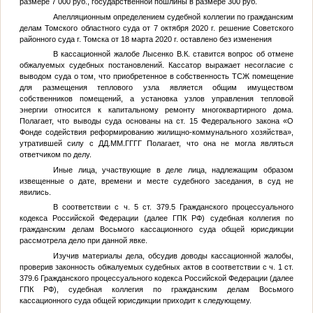
размере 7 000 руб., государственной пошлины в размере 300 руб.
Апелляционным определением судебной коллегии по гражданским
делам Томского областного суда от 7 октября 2020 г. решение Советского
районного суда г. Томска от 18 марта 2020 г. оставлено без изменения
В кассационной жалобе Лысенко В.К. ставится вопрос об отмене
обжалуемых судебных постановлений. Кассатор выражает несогласие с
выводом суда о том, что приобретенное в собственность ТСЖ помещение
для размещения теплового узла является общим имуществом
собственников помещений, а установка узлов управления тепловой
энергии относится к капитальному ремонту многоквартирного дома.
Полагает, что выводы суда основаны на ст. 15 Федерального закона «О
Фонде содействия реформированию жилищно-коммунального хозяйства»,
утратившей силу с
ДД.ММ.ГГГГ
Полагает, что она не могла являться
ответчиком по делу.
Иные лица, участвующие в деле лица, надлежащим образом
извещенные о дате, времени и месте судебного заседания, в суд не
явились.
В соответствии с ч. 5 ст. 379.5 Гражданского процессуального
кодекса Российской Федерации (далее ГПК РФ) судебная коллегия по
гражданским делам Восьмого кассационного суда общей юрисдикции
рассмотрела дело при данной явке.
Изучив материалы дела, обсудив доводы кассационной жалобы,
проверив законность обжалуемых судебных актов в соответствии с ч. 1 ст.
379.6 Гражданского процессуального кодекса Российской Федерации (далее
ГПК РФ), судебная коллегия по гражданским делам Восьмого
кассационного суда общей юрисдикции приходит к следующему.