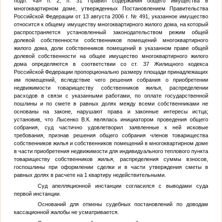
подп. «а» п. 2, п. 31 Правил содержания общего имущества в
многоквартирном доме, утвержденных Постановлением Правительства
Российской Федерации от 13 августа 2006 г. № 491, указанное имущество
относится к общему имуществу многоквартирного жилого дома, на который
распространяется установленный законодательством режим общей
долевой собственности собственников помещений многоквартирного
жилого дома, доли собственников помещений в указанном праве общей
долевой собственности на общее имущество многоквартирного жилого
дома определяются в соответствии со ст. 37 Жилищного кодекса
Российской Федерации пропорционально размеру площади принадлежащих
им помещений, вследствие чего решения собрания о приобретении
недвижимости товариществу собственников жилья, распределении
расходов в связи с указанными работами, по оплате государственной
пошлины и по смете в равных долях между всеми собственниками не
основаны на законе, нарушают права и законные интересы истца;
установив, что Лысенко В.К. являлась инициатором проведения общего
собрания, суд частично удовлетворил заявленные к ней исковые
требования, признав решения общего собрания членов товарищества
собственников жилья и собственников помещений в многоквартирном доме
в части приобретения недвижимости для индивидуального теплового пункта
товариществу собственников жилья, распределения суммы взносов,
госпошлины при оформлении сделки и в части утверждения сметы в
равных долях в расчете на 1 квартиру недействительными.
Суд апелляционной инстанции согласился с выводами суда
первой инстанции.
Оснований для отмены судебных постановлений по доводам
кассационной жалобы не усматривается.