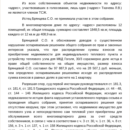
Из всех собственников объектов недвижимости по адресу:
<адрес>
, участвовавших в голосовании, лишь один (
<адрес>
Ткачева Л.B.)
не является членом ТСЖ.
Истец Брянцева С.О. не принимала участие в этом собрании.
В многоквартирном доме по адресу:
<адрес>
расположены 12
помещений, их общая площадь суммарно составляет 1848,5 кв.м; площадь
каждого от 12 кв.м до 408,9 кв.м.
Брянцевой С.О. в обоснование доводов о существенном
нарушении оспариваемым решением общего собрания ее прав и законных
интересов указала, что при распределении суммы взносов на
приобретение недвижимости для индивидуального теплового пункта и
устройству теплового узла для МКД Гоголя, 30/3 соразмерно доле истца в
праве общей собственности на общее имущество, размер взноса
Брянцевой С.О. составил бы 97 887,9 руб., что на 28 507,1 руб. меньше,
чем определено оспариваемыми решениями исходя из распределения
сумма взносов в равных долях в расчете на 1 квартиру.
Разрешая спор, суд первой инстанции руководствовался ст. 181.3,
ст. 181.4, ст. 181.5 Гражданского кодекса Российской Федерации, ст. 44 - 48,
ст. 144 – 146 Жилищного кодекса Российской Федерации, исходил из
недоказанности истцом факта нарушения установленного порядка созыва и
проведения общего собрания, принятия оспариваемого решения при
отсутствии кворума; при этом установил, что недвижимое имущество для
теплового узла и непосредственно сам тепловой узел приобретены для
обслуживания всего многоквартирного дома за счет средств
собственников, в связи с чем в соответствии с ч. 3 ст. 30, ч. 1 ст. 36, ч. 8 ст.
156, п. 3 ч. 1 ст. 137, ч. 1 ст. 158 Жилищного кодекса Российской Федерации,