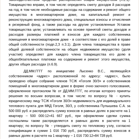
Товарищество вправе, в том числе: определять смету доходов й расходов
на год, в том числе необходимые расходы на содержание и ремонт общего
имущества в многоквартирном доме, на капитальный ремонт и
реконструкцию многоквартирного дома, специальные взносы и отчисления
в резервный фонд, а также расходы на другие установленные Уставом
товарищества цели; устанавливать на основе принятой сметы доходов и
расходов размеры платежей и взносов для каждого собственника
помещения в многоквартирном доме - в соответствии с его долей в праве
общей собственности (подп.2,3 п.3.1). Доля члена товарищества в праве
общей долевой собственности на общее недвижимое имущество (доля
участия) определяет для каждого члена товарищества его долю в
общеобязательных платежах на содержание и ремонт этого имущества,
других общих расходах (п.6.9).
ДД.ММ.ГГГГ
по инициативе Лысенко B.C., являющейся
собственником
<адрес>
расположенной по адресу:
<адрес>
, было
проведено общее собрание членов ТСЖ «Гоголя 30/3» и собственников
помещений в многоквартирном доме в форме очно-заочного голосования,
оформленное протоколом
№
от
ДД.ММ.ГГГГ
, по итогам которого приняты
решения по восьми вопросам, в том числе: по вопросу
№
- купить
юридическому лицу ТСЖ «Гоголя 30/3» недвижимость для индивидуального
теплового пункта для МКД Гоголя, 30/3, у собственника Пупышева С.А. за
500 000 руб. и распределить сумму взносов в равных долях в расчете на 1
квартиру – 500 000:12=41 667 руб., при оформлении сделки сумма
госпошлины также распределяется в равных долях в расчете на 1
квартиру; по вопросу
№
- утвердить смету по тепловому узлу, согласно
спецификации в сумме 1 016 730 руб., распределить сумму взносов в
равных долях в расчете на 1 квартиру – 1 016 730:12=84 728 руб.