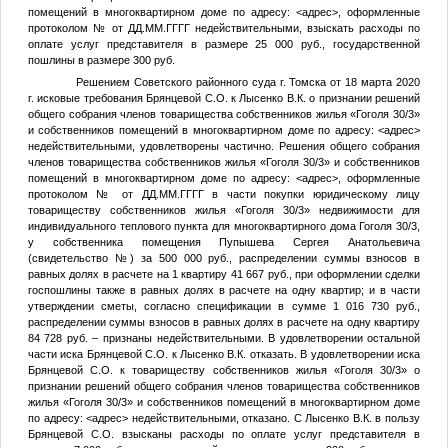
помещений в многоквартирном доме по адресу:
<адрес>
, оформленные
протоколом
№
от
ДД.ММ.ГГГГ
недействительными, взыскать расходы по
оплате услуг представителя в размере 25 000 руб., государственной
пошлины в размере 300 руб.
Решением Советского районного суда г. Томска от 18 марта 2020
г. исковые требования Брянцевой С.О. к Лысенко В.К. о признании решений
общего собрания членов товарищества собственников жилья «Гоголя 30/3»
и собственников помещений в многоквартирном доме по адресу:
<адрес>
недействительными, удовлетворены частично. Решения общего собрания
членов товарищества собственников жилья «Гоголя 30/3» и собственников
помещений в многоквартирном доме по адресу:
<адрес>
, оформленные
протоколом
№
от
ДД.ММ.ГГГГ
в части покупки юридическому лицу
товариществу собственников жилья «Гоголя 30/3» недвижимости для
индивидуального теплового пункта для многоквартирного дома Гоголя 30/3,
у собственника помещения Пупышева Сергея Анатольевича
(свидетельство
№
) за 500 000 руб., распределении суммы взносов в
равных долях в расчете на 1 квартиру 41 667 руб., при оформлении сделки
госпошлины также в равных долях в расчете на одну квартир; и в части
утверждении сметы, согласно спецификации в сумме 1 016 730 руб.,
распределении суммы взносов в равных долях в расчете на одну квартиру
84 728 руб. – признаны недействительными. В удовлетворении остальной
части иска Брянцевой С.О. к Лысенко В.К. отказать. В удовлетворении иска
Брянцевой С.О. к товариществу собственников жилья «Гоголя 30/3» о
признании решений общего собрания членов товарищества собственников
жилья «Гоголя 30/3» и собственников помещений в многоквартирном доме
по адресу:
<адрес>
недействительными, отказано. С Лысенко В.К. в пользу
Брянцевой С.О. взысканы расходы по оплате услуг представителя в