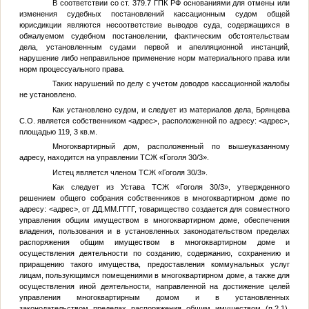
В соответствии со ст. 379.7 ГПК РФ основаниями для отмены или
изменения судебных постановлений кассационным судом общей
юрисдикции являются несоответствие выводов суда, содержащихся в
обжалуемом судебном постановлении, фактическим обстоятельствам
дела, установленным судами первой и апелляционной инстанций,
нарушение либо неправильное применение норм материального права или
норм процессуального права.
Таких нарушений по делу с учетом доводов кассационной жалобы
не установлено.
Как установлено судом, и следует из материалов дела, Брянцева
С.О. является собственником
<адрес>
, расположенной по адресу:
<адрес>
,
площадью 119, 3 кв.м.
Многоквартирный дом, расположенный по вышеуказанному
адресу, находится на управлении ТСЖ «Гоголя 30/3».
Истец является членом ТСЖ «Гоголя 30/3».
Как следует из Устава ТСЖ «Гоголя 30/3», утвержденного
решением общего собрания собственников в многоквартирном доме по
адресу:
<адрес>
, от
ДД.ММ.ГГГГ
, товарищество создается для совместного
управления общим имуществом в многоквартирном доме, обеспечения
владения, пользования и в установленных законодательством пределах
распоряжения общим имуществом в многоквартирном доме и
осуществления деятельности по созданию, содержанию, сохранению и
приращению такого имущества, предоставления коммунальных услуг
лицам, пользующимся помещениями в многоквартирном доме, а также для
осуществления иной деятельности, направленной на достижение целей
управления многоквартирным домом и в установленных
законодательством пределах распоряжения общим имуществом (п.2.1).