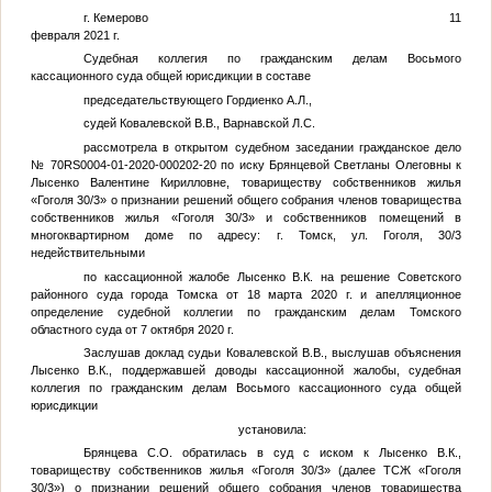
г. Кемерово 11
февраля 2021 г.
Судебная коллегия по гражданским делам Восьмого
кассационного суда общей юрисдикции в составе
председательствующего Гордиенко А.Л.,
судей Ковалевской В.В., Варнавской Л.С.
рассмотрела в открытом судебном заседании гражданское дело
№ 70RS0004-01-2020-000202-20 по иску Брянцевой Светланы Олеговны к
Лысенко Валентине Кирилловне, товариществу собственников жилья
«Гоголя 30/3» о признании решений общего собрания членов товарищества
собственников жилья «Гоголя 30/3» и собственников помещений в
многоквартирном доме по адресу: г. Томск, ул. Гоголя, 30/3
недействительными
по кассационной жалобе Лысенко В.К. на решение Советского
районного суда города Томска от 18 марта 2020 г. и апелляционное
определение судебной коллегии по гражданским делам Томского
областного суда от 7 октября 2020 г.
Заслушав доклад судьи Ковалевской В.В., выслушав объяснения
Лысенко В.К., поддержавшей доводы кассационной жалобы, судебная
коллегия по гражданским делам Восьмого кассационного суда общей
юрисдикции
установила:
Брянцева С.О. обратилась в суд с иском к Лысенко В.К.,
товариществу собственников жилья «Гоголя 30/3» (далее ТСЖ «Гоголя
30/3») о признании решений общего собрания членов товарищества