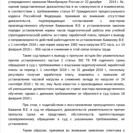
утвержденного приказом Минобрнауки России от 22 декабря 2014 г.
№
,
оценив представленные доказательства в их совокупности и взаимосвязи,
в соответствии с требованиями статьи 67 Гражданского процессуального
кодекса Российской Федерации, принимая во внимание отсутствие
доказательств, подтверждающих согласование с мастером
производственного обучения Бажановым В.Е. в установленном законом
порядке установление нормы часов педагогической работы или учебной
(преподавательской) работы за ставку заработной платы, пришел к выводу
о неправомерности действий работодателя по установлению Бажанову В.Е.
с 1 сентября 2018 г. при норме нагрузки 1082 часа нагрузки 972 часа, а с 14
февраля 2019 г. - 856 часов и снижению в этой связи оплаты труда.
Также суд пришел к выводу о пропуске истцом без уважительных
причин установленного частью 2 статьи 392 ТК РФ годичного срока
обращения в суд с требованиями о взыскании недополученной заработной
платы за период с 1 сентября 2018 г. по 31 декабря 2018 г., поскольку
регулярно получая заработную плату, знакомясь с приказом об
установлении часовой нагрузки и снижению оклада по нагрузке от 24
сентября 2018 г.
№
-л/с, ему было известно о производимых начислениях,
об уменьшении должностного оклада по ставке мастера производственного
обучения, однако с данными требованиями он обратился в суд только 18
февраля 2020 г.
При этом, с ходатайством о восстановлении пропущенного срока
Бажанов В.Е. в суд не обращался, доказательств уважительности причин
пропуска срока не представил, обстоятельств, препятствующих
своевременному обращению в суд с указанными требованиями, не
установлено.
Таким образом, принимая во внимание заявление ответчика о