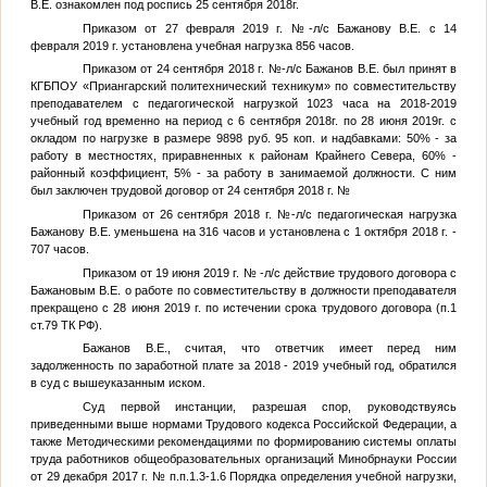
В.Е. ознакомлен под роспись 25 сентября 2018г.
Приказом от 27 февраля 2019 г.
№
-л/с Бажанову В.Е. с 14
февраля 2019 г. установлена учебная нагрузка 856 часов.
Приказом от 24 сентября 2018 г.
№
-л/с Бажанов В.Е. был принят в
КГБПОУ «Приангарский политехнический техникум» по совместительству
преподавателем с педагогической нагрузкой 1023 часа на 2018-2019
учебный год временно на период с 6 сентября 2018г. по 28 июня 2019г. с
окладом по нагрузке в размере 9898 руб. 95 коп. и надбавками: 50% - за
работу в местностях, приравненных к районам Крайнего Севера, 60% -
районный коэффициент, 5% - за работу в занимаемой должности. С ним
был заключен трудовой договор от 24 сентября 2018 г.
№
Приказом от 26 сентября 2018 г.
№
-л/с педагогическая нагрузка
Бажанову В.Е. уменьшена на 316 часов и установлена с 1 октября 2018 г. -
707 часов.
Приказом от 19 июня 2019 г.
№
-л/с действие трудового договора с
Бажановым В.Е. о работе по совместительству в должности преподавателя
прекращено с 28 июня 2019 г. по истечении срока трудового договора (п.1
ст.79 ТК РФ).
Бажанов В.Е., считая, что ответчик имеет перед ним
задолженность по заработной плате за 2018 - 2019 учебный год, обратился
в суд с вышеуказанным иском.
Суд первой инстанции, разрешая спор, руководствуясь
приведенными выше нормами Трудового кодекса Российской Федерации, а
также Методическими рекомендациями по формированию системы оплаты
труда работников общеобразовательных организаций Минобрнауки России
от 29 декабря 2017 г.
№
п.п.1.3-1.6 Порядка определения учебной нагрузки,