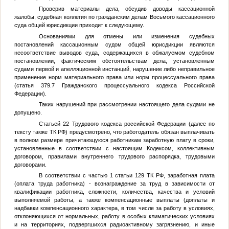
Проверив материалы дела, обсудив доводы кассационной
жалобы, судебная коллегия по гражданским делам Восьмого кассационного
суда общей юрисдикции приходит к следующему.
Основаниями для отмены или изменения судебных
постановлений кассационным судом общей юрисдикции являются
несоответствие выводов суда, содержащихся в обжалуемом судебном
постановлении, фактическим обстоятельствам дела, установленным
судами первой и апелляционной инстанций, нарушение либо неправильное
применение норм материального права или норм процессуального права
(статья 379.7 Гражданского процессуального кодекса Российской
Федерации).
Таких нарушений при рассмотрении настоящего дела судами не
допущено.
Статьей 22 Трудового кодекса российской Федерации (далее по
тексту также ТК РФ) предусмотрено, что работодатель обязан выплачивать
в полном размере причитающуюся работникам заработную плату в сроки,
установленные в соответствии с настоящим Кодексом, коллективным
договором, правилами внутреннего трудового распорядка, трудовыми
договорами.
В соответствии с частью 1 статьи 129 ТК РФ, заработная плата
(оплата труда работника) - вознаграждение за труд в зависимости от
квалификации работника, сложности, количества, качества и условий
выполняемой работы, а также компенсационные выплаты (доплаты и
надбавки компенсационного характера, в том числе за работу в условиях,
отклоняющихся от нормальных, работу в особых климатических условиях
и на территориях, подвергшихся радиоактивному загрязнению, и иные