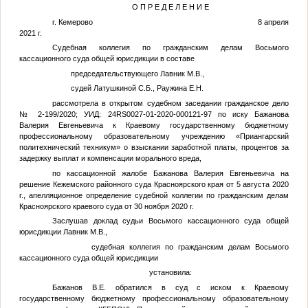
О П Р Е Д Е Л Е Н И Е
г. Кемерово 8 апреля
2021 г.
Судебная коллегия по гражданским делам Восьмого
кассационного суда общей юрисдикции в составе
председательствующего Лавник М.В.,
судей Латушкиной С.Б., Раужина Е.Н.
рассмотрела в открытом судебном заседании гражданское дело
№ 2-199/2020; УИД: 24RS0027-01-2020-000121-97 по иску Бажанова
Валерия Евгеньевича к Краевому государственному бюджетному
профессиональному образовательному учреждению «Приангарский
политехнический техникум» о взыскании заработной платы, процентов за
задержку выплат и компенсации морального вреда,
по кассационной жалобе Бажанова Валерия Евгеньевича на
решение Кежемского районного суда Красноярского края от 5 августа 2020
г., апелляционное определение судебной коллегии по гражданским делам
Красноярского краевого суда от 30 ноября 2020 г.
Заслушав доклад судьи Восьмого кассационного суда общей
юрисдикции Лавник М.В.,
судебная коллегия по гражданским делам Восьмого
кассационного суда общей юрисдикции
установила:
Бажанов В.Е. обратился в суд с иском к Краевому
государственному бюджетному профессиональному образовательному