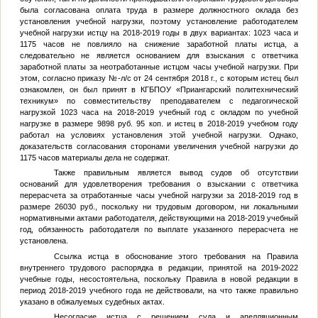
была согласована оплата труда в размере должностного оклада без
установления учебной нагрузки, поэтому установление работодателем
учебной нагрузки истцу на 2018-2019 годы в двух вариантах: 1023 часа и
1175 часов не повлияло на снижение заработной платы истца, а
следовательно не является основанием для взыскания с ответчика
заработной платы за неотработанные истцом часы учебной нагрузки. При
этом, согласно приказу
№
-л/с от 24 сентября 2018 г., с которым истец был
ознакомлен, он был принят в КГБПОУ «Приангарский политехнический
техникум» по совместительству преподавателем с педагогической
нагрузкой 1023 часа на 2018-2019 учебный год с окладом по учебной
нагрузке в размере 9898 руб. 95 коп. и истец в 2018-2019 учебном году
работал на условиях установления этой учебной нагрузки. Однако,
доказательств согласования сторонами увеличения учебной нагрузки до
1175 часов материалы дела не содержат.
Также правильным является вывод судов об отсутствии
оснований для удовлетворения требования о взыскании с ответчика
перерасчета за отработанные часы учебной нагрузки за 2018-2019 год в
размере 26030 руб., поскольку ни трудовым договором, ни локальными
нормативными актами работодателя, действующими на 2018-2019 учебный
год, обязанность работодателя по выплате указанного перерасчета не
установлена.
Ссылка истца в обоснование этого требования на Правила
внутреннего трудового распорядка в редакции, принятой на 2019-2022
учебные годы, несостоятельна, поскольку Правила в новой редакции в
период 2018-2019 учебного года не действовали, на что также правильно
указано в обжалуемых судебных актах.
Несогласие истца с решением суда и апелляционным