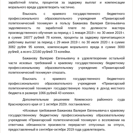
заработной платы, процентов за задержку выплат и компенсации
морального вреда удовлетворить частично.
Взыскать с краевого государственного бюджетного
профессионального образовательного учреждения «Приангарский
политехнический техникум» в пользу Бажанова Валерия Евгеньевича
задолженность по заработной плате по должности мастера
производственного обучения за период с 1 января 2019 г. по 30 июня 2019 г.
в сумме 16077 рублей 78 копеек, проценты за задержку причитающихся
работнику выплат за период с 29 июня 2019 г. по 30 июля 2020 г. в сумме
3082 рубля 95 копеек, компенсацию морального вреда в сумме 3000
рублей, а всего 22160 рублей 73 копейки.
Бажанову Валерию Евгеньевичу в удовлетворении остальной
части исковых требований к краевому государственному бюджетному
профессиональному образовательному учреждению «Приангарский
политехнический техникум» отказать.
Взыскать с краевого государственного бюджетного
профессионального образовательного учреждения «Приангарский
политехнический техникум» государственную пошлину в доход местного
бюджета в размере 1066 рублей 43 копеек».
Дополнительным решением Кежемского районного суда
Красноярского края от 1 октября 2020г. постановлено:
«Исковые требования Бажанова Валерия Евгеньевича к краевому
государственному бюджетному профессиональному образовательному
учреждению «Приангарский политехнический техникум» о возложении на
ответчика обязанности произвести перерасчет отпускных за отпуск,
предоставленный в сентябре-октябре 2019 года удовлетворить.