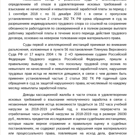
определением об отказе в удовлетворении исковых требований о
взыскании не начисленной и невыплаченной заработной платы за период с
1 сентября 2018 г. по 31 декабря 2018 г. в связи с пропуском
установленного частью 2 статьи 392 ТК РФ срока обращения в суд за
разрешением индивидуального трудового спора со ссылкой на сохранение
обязанности работодателя по своевременной и в полном размере выплате
работнику заработной платы в течение всего периода действия трудового
договора, основано на неверном толковании норм материального права.
Суды первой и апелляционной инстанций принимая во внимание
разъяснения, изложенные в пункте 56 постановления Пленума Верховного
Суда РФ от 17 марта 2004 г. № 2 «О применении судами Российской
Федерации Трудового кодекса Российской Федерации», пришли к
правильному выводу о том, что поскольку трудовой спор возник по
невыплате не начисленной и невыплаченной заработной плате, нарушение
трудовых прав истца не является длящимся, в связи с чем должен быть
применен установленный частью 2 статьи 392 ТК РФ годичный срок
обращения в суд за защитой нарушенного права, исчисляемый по каждому
месяцу невыплаты заработной платы.
Доводы кассационной жалобы в части отказа в удовлетворении
исковых требований о взыскании неполученного заработка в связи с
незаконным лишением истца возможности трудиться за 152 часа учебной
нагрузки за 2018-2019 учебный год, о взыскании перерасчета за
отработанные часы учебной нагрузки за 2018-2019 год в размере 26030
руб., являлись предметом исследования и оценки судебными инстанциями,
которые нашли верное отражение и правильную оценку в судебных
постановлениях, не содержат указаний на нарушения норм материального
или процессуального права, повлиявшие на исход дела, фактически