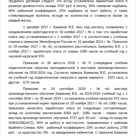
трудового договора следует, что истцу установлена заработная плата в
размере должностного оклада 4707 руб. в месяц, 50% северная надбавка,
60% районный коэффициент, 25% надбавка за опыт работы, а также
стимулирующие выплаты исходя из количества и стоимости балов за
каждый месяц.
1 декабря 2017 г. Бажанов В.Е. был под роспись ознакомлен с
уведомлением работодателя от 30 ноября 2017 г.
№
о том, что заработная
плата ему устанавливается с 1 ноября 2017 г. в соответствии с учебным
планом и приказом Минобрнауки России от 22 декабря 2014 г.
№
. Приказом
от 29 ноября 2017 г.
№
-л/с установлено рассчитывать Бажанову В.Е. с 1
ноября 2017 г. заработную плату от нормы 1080 часов на учебный год с
часовой нагрузкой 576.
Приказом от 30 августа 2018 г.
№
-П утверждена учебная
педагогическая нагрузка преподавателей и мастеров производственного
обучения на 2018-2019 год. Согласно приказа Бажанову В.Е. установлена
на учебный год педагогическая нагрузка в одном варианте - 1023 часа, в
другом - 1175 часов.
Приказом от 24 сентября 2018 г.
№
-л/с мастеру
производственного обучения Бажанову В.Е. на 2018-2019 учебный год с 1
сентября 2018 г. по 30 июня 2019 г. установлена учебная нагрузка 972 часа
при установленной норме приказом от 29 ноября 2017 г.
№
-л/с 1080 часов,
приказано начислять заработную плату из следующих составляющих:
оклад по штатному расписанию 6364 руб., 1080 часов - норма часов
мастера производственного обучения, 5727 руб. 60 коп. - оклад по нагрузке
(6364/1080x972), 50% за работу в местностях, приравненных к районам
Крайнего Севера, 60% - районный коэффициент, 20% за опыт работы, 2700
руб. - за кураторство, 5% - за заведывание кабинетом. С приказом Бажанов