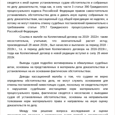
сводятся к иной оценке установленных судом обстоятельств и собранных
по делу доказательств, тогда как, в силу части 3 статьи 390 Гражданского
процессуального кодекса Российской Федерации правом самостоятельно
устанавливать обстоятельства дела и давать иную оценку собранным по
делу доказательствам, кассационный суд общей юрисдикции не наделен, а
потому не могут повлечь отмену судебных постановлений применительно к
требованиям статьи 379.7 Гражданского процессуального кодекса
Российской Федерации.
Ссылка в жалобе на Коллективный договор на 2019- 2022гг. также
несостоятельна, учитывая, что окончательный расчет истцу,
произведенный 28 июня 2019г., был начислен и выплачен за период 2018 -
2019г.г., т.е. в период действия Коллективного договора на 2016-2019г.г.,
тогда как Коллективный договор в новой редакции вступил в силу 26 июня
2019г.
Выводы судов подробно мотивированы в обжалуемых судебных
актах, основаны на представленных в материалы дела доказательствах и
установленных на их основании фактических обстоятельствах.
Доводы кассационной жалобы о том, что судами не верно
определены обстоятельства дела, не могут служить основанием для
отмены постановлений нижестоящих судов, поскольку не свидетельствуют
о нарушении судебными инстанциями норм материального или
процессуального права, фактически сводятся к несогласию с выводами
судов об установленных обстоятельствах, основаны на неправильном
толковании норм материального права и направлены на иную оценку
доказательств по делу.
Между тем решение вопроса исследования и оценки