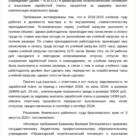
учреждению (далее – КГБПОУ) «Приангарский политехнический техникум»
о взыскании заработной платы, процентов за задержку выплат,
компенсации морального вреда.
Требования мотивированы тем, что в 2018-2019 учебном году
работал в должности мастера и по внутреннему совместительству
преподавателем. Установленную норму учебной нагрузки выполнял в
полном объеме, однако работодатель производил ему начисление и оплату
труда по ставке мастера исходя из выполнения им учебной нагрузки не в
полном размере. По ставке преподавателя работодатель производил ему
начисление и оплату труда исходя из учебной нагрузки 1023 часа, однако
норма учебной нагрузки составляла 1175 часов. Кроме того, он 24 рабочих
дня находился в ежегодном оплачиваемом отпуске, отпуске без
сохранения заработной платы и командировке, но учебная нагрузка им
была выполнена в полном размере, в связи с чем в конце учебного года
работодатель должен был сделать ему перерасчет за отработанные часы
учебной нагрузки, однако этого не было сделано.
Просил суд взыскать с ответчика в его пользу задолженность по
заработной плате за период с сентября 2018г. по июнь 2019г. в размере
109946 руб. 24 коп., компенсацию морального вреда в размере 30000 руб.,
компенсацию за задержку выплаты заработной платы в размере 14369 руб.,
обязать ответчика произвести перерасчет выплаченных ему оплат
отпусков, предоставленных в сентябре и октябре 2019г.
Решением Кежемского районного суда Красноярского края от 5
августа 2020 г. постановлено:
«Исковые требования Бажанова Валерия Евгеньевича к краевому
государственному бюджетному профессиональному образовательному
учреждению «Приангарский политехнический техникум» о взыскании