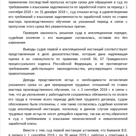
применении последствий пропуска истцом срока для обращения в суд по
требованиям о взыскании задолженности по заработной плате за период с 1
сентября 2018 г. по 31 декабря 2018 г., суд отказал истцу в удовлетворении
его требований о взыскании задолженности по заработной плате по ставке
мастера производственного обучения за указанный период в связи с
пропуском этого срока без уважительных причин.
Проверяя законность решения суда в апелляционном порядке,
судебная коллегия с его выводами согласилась, оставив его без
изменения.
Выводы судов первой и апелляционной инстанций соответствуют
представленным в дело доказательствам, которым дана надлежащая
оценка в их совокупности по правилам статей 56, 67 Гражданского
процессуального кодекса Российской Федерации, и не противоречат
требованиям действующего законодательства, регулирующего спорное
правоотношение.
Доводы представителя истца о необходимости исчисления
указанного срока со дня прекращения трудовых отношений по ставке
мастера производственного обучения, т.е. с 2 сентября 2019 г. в связи с
тем, что до увольнения у работодателя сохранялась обязанность по оплате
его труда в течение всего периода действия трудового договора, судом
обоснованно были отклонены, с чем также согласилась судебная коллегия
суда апелляционной инстанции, поскольку в данном случае нарушение
трудовых прав истца не носит длящийся характер, так как истец обратился
в суд с требованием о взыскании неначисленной и невыплаченной
заработной платы.
Вместе с тем, суд первой инстанции установив, что Бажанов В.Е.
в период с 1 сентября 2018 г. по 30 июня 2019 г. работал у ответчика в