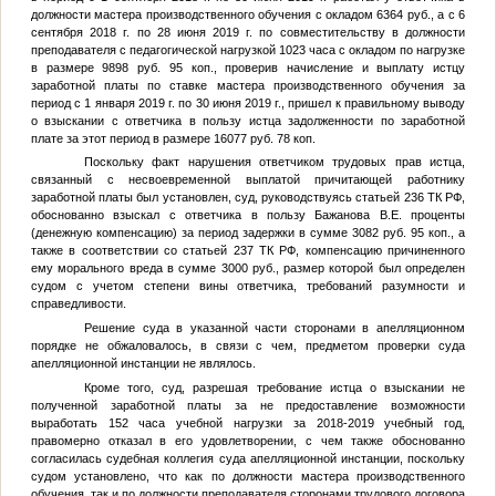
должности мастера производственного обучения с окладом 6364 руб., а с 6
сентября 2018 г. по 28 июня 2019 г. по совместительству в должности
преподавателя с педагогической нагрузкой 1023 часа с окладом по нагрузке
в размере 9898 руб. 95 коп., проверив начисление и выплату истцу
заработной платы по ставке мастера производственного обучения за
период с 1 января 2019 г. по 30 июня 2019 г., пришел к правильному выводу
о взыскании с ответчика в пользу истца задолженности по заработной
плате за этот период в размере 16077 руб. 78 коп.
Поскольку факт нарушения ответчиком трудовых прав истца,
связанный с несвоевременной выплатой причитающей работнику
заработной платы был установлен, суд, руководствуясь статьей 236 ТК РФ,
обоснованно взыскал с ответчика в пользу Бажанова В.Е. проценты
(денежную компенсацию) за период задержки в сумме 3082 руб. 95 коп., а
также в соответствии со статьей 237 ТК РФ, компенсацию причиненного
ему морального вреда в сумме 3000 руб., размер которой был определен
судом с учетом степени вины ответчика, требований разумности и
справедливости.
Решение суда в указанной части сторонами в апелляционном
порядке не обжаловалось, в связи с чем, предметом проверки суда
апелляционной инстанции не являлось.
Кроме того, суд, разрешая требование истца о взыскании не
полученной заработной платы за не предоставление возможности
выработать 152 часа учебной нагрузки за 2018-2019 учебный год,
правомерно отказал в его удовлетворении, с чем также обоснованно
согласилась судебная коллегия суда апелляционной инстанции, поскольку
судом установлено, что как по должности мастера производственного
обучения, так и по должности преподавателя сторонами трудового договора