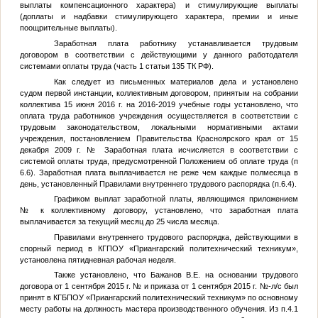
выплаты компенсационного характера) и стимулирующие выплаты
(доплаты и надбавки стимулирующего характера, премии и иные
поощрительные выплаты).
Заработная плата работнику устанавливается трудовым
договором в соответствии с действующими у данного работодателя
системами оплаты труда (часть 1 статьи 135 ТК РФ).
Как следует из письменных материалов дела и установлено
судом первой инстанции, коллективным договором, принятым на собрании
коллектива 15 июня 2016 г. на 2016-2019 учебные годы установлено, что
оплата труда работников учреждения осуществляется в соответствии с
трудовым законодательством, локальными нормативными актами
учреждения, постановлением Правительства Красноярского края от 15
декабря 2009 г.
№
Заработная плата исчисляется в соответствии с
системой оплаты труда, предусмотренной Положением об оплате труда (п
6.6). Заработная плата выплачивается не реже чем каждые полмесяца в
день, установленный Правилами внутреннего трудового распорядка (п.6.4).
Графиком выплат заработной платы, являющимся приложением
№
к коллективному договору, установлено, что заработная плата
выплачивается за текущий месяц до 25 числа месяца.
Правилами внутреннего трудового распорядка, действующими в
спорный период в КГПОУ «Приангарский политехнический техникум»,
установлена пятидневная рабочая неделя.
Также установлено, что Бажанов В.Е. на основании трудового
договора от 1 сентября 2015 г.
№
и приказа от 1 сентября 2015 г.
№
-л/с был
принят в КГБПОУ «Приангарский политехнический техникум» по основному
месту работы на должность мастера производственного обучения. Из п.4.1