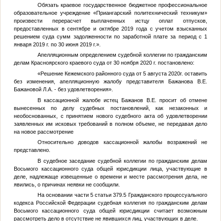
Обязать краевое государственное бюджетное профессиональное
образовательное учреждение «Приангарский политехнический техникум»
произвести перерасчет выплаченных истцу оплат отпусков,
предоставленных в сентябре и октябре 2019 года с учетом взысканных
решением суда сумм задолженности по заработной плате за период с 1
января 2019 г. по 30 июня 2019 г.».
Апелляционным определением судебной коллегии по гражданским
делам Красноярского краевого суда от 30 ноября 2020 г. постановлено:
«Решение Кежемского районного суда от 5 августа 2020г. оставить
без изменения, апелляционную жалобу представителя Бажанова В.Е.
Бажановой Л.А. - без удовлетворения».
В кассационной жалобе истец Бажанов В.Е. просит об отмене
вынесенных по делу судебных постановлений, как незаконных и
необоснованных, с принятием нового судебного акта об удовлетворении
заявленных им исковых требований в полном объеме, не передавая дело
на новое рассмотрение
Относительно доводов кассационной жалобы возражений не
представлено.
В судебное заседание судебной коллегии по гражданским делам
Восьмого кассационного суда общей юрисдикции лица, участвующие в
деле, надлежаще извещенные о времени и месте рассмотрения дела, не
явились, о причинах неявки не сообщили.
На основании части 5 статьи 379.5 Гражданского процессуального
кодекса Российской Федерации судебная коллегия по гражданским делам
Восьмого кассационного суда общей юрисдикции считает возможным
рассмотреть дело в отсутствие не явившихся лиц, участвующих в деле.