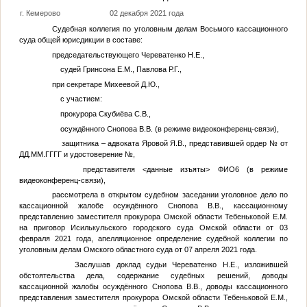
г. Кемерово
02 декабря 2021 года
Судебная коллегия по уголовным делам Восьмого кассационного
суда общей юрисдикции в составе:
председательствующего Череватенко Н.Е.,
судей Гринсона Е.М., Павлова Р.Г.,
при секретаре Михеевой Д.Ю.,
с участием:
прокурора Скубиёва С.В.,
осуждённого Снопова В.В. (в режиме видеоконференц-связи),
защитника – адвоката Яровой Я.В., представившей ордер
№
от
ДД.ММ.ГГГГ
и удостоверение
№
,
представителя
<данные изъяты>
ФИО6
(в режиме
видеоконференц-связи),
рассмотрела в открытом судебном заседании уголовное дело по
кассационной жалобе осуждённого Снопова В.В., кассационному
представлению заместителя прокурора Омской области Тебеньковой Е.М.
на приговор Исилькульского городского суда Омской области от 03
февраля 2021 года, апелляционное определение судебной коллегии по
уголовным делам Омского областного суда от 07 апреля 2021 года.
Заслушав доклад судьи Череватенко Н.Е., изложившей
обстоятельства дела, содержание судебных решений, доводы
кассационной жалобы осуждённого Снопова В.В., доводы кассационного
представления заместителя прокурора Омской области Тебеньковой Е.М.,