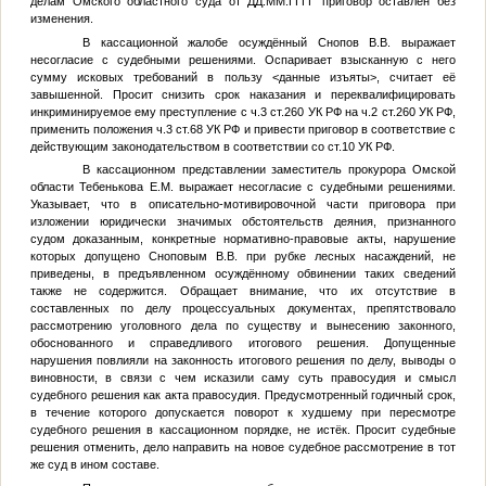
делам Омского областного суда от
ДД.ММ.ГГГГ
приговор оставлен без
изменения.
В кассационной жалобе осуждённый Снопов В.В. выражает
несогласие с судебными решениями. Оспаривает взысканную с него
сумму исковых требований в пользу
<данные изъяты>
, считает её
завышенной. Просит снизить срок наказания и переквалифицировать
инкриминируемое ему преступление с ч.3 ст.260 УК РФ на ч.2 ст.260 УК РФ,
применить положения ч.3 ст.68 УК РФ и привести приговор в соответствие с
действующим законодательством в соответствии со ст.10 УК РФ.
В кассационном представлении заместитель прокурора Омской
области Тебенькова Е.М. выражает несогласие с судебными решениями.
Указывает, что в описательно-мотивировочной части приговора при
изложении юридически значимых обстоятельств деяния, признанного
судом доказанным, конкретные нормативно-правовые акты, нарушение
которых допущено Сноповым В.В. при рубке лесных насаждений, не
приведены, в предъявленном осуждённому обвинении таких сведений
также не содержится. Обращает внимание, что их отсутствие в
составленных по делу процессуальных документах, препятствовало
рассмотрению уголовного дела по существу и вынесению законного,
обоснованного и справедливого итогового решения. Допущенные
нарушения повлияли на законность итогового решения по делу, выводы о
виновности, в связи с чем исказили саму суть правосудия и смысл
судебного решения как акта правосудия. Предусмотренный годичный срок,
в течение которого допускается поворот к худшему при пересмотре
судебного решения в кассационном порядке, не истёк. Просит судебные
решения отменить, дело направить на новое судебное рассмотрение в тот
же суд в ином составе.