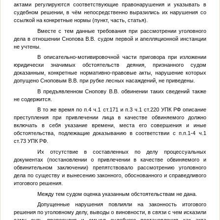
актами регулируются соответствующие правонарушения и указывать в
судебном решении, в чём непосредственно выразились их нарушения со
ссылкой на конкретные нормы (пункт, часть, статья).
Вместе с тем данные требования при рассмотрении уголовного
дела в отношении Снопова В.В. судом первой и апелляционной инстанции
не учтены.
В описательно-мотивировочной части приговора при изложении
юридически значимых обстоятельств деяния, признанного судом
доказанным, конкретные нормативно-правовые акты, нарушение которых
допущено Сноповым В.В. при рубке лесных насаждений, не приведены.
В предъявленном Снопову В.В. обвинении таких сведений также
не содержится.
В то же время по п.4 ч.1 ст.171 и п.3 ч.1 ст.220 УПК РФ описание
преступления при привлечении лица в качестве обвиняемого должно
включать в себя указание времени, места его совершения и иные
обстоятельства, подлежащие доказыванию в соответствии с п.п.1-4 ч.1
ст.73 УПК РФ.
Их отсутствие в составленных по делу процессуальных
документах (постановлении о привлечении в качестве обвиняемого и
обвинительном заключении) препятствовало рассмотрению уголовного
дела по существу и вынесению законного, обоснованного и справедливого
итогового решения.
Между тем судом оценка указанным обстоятельствам не дана.
Допущенные нарушения повлияли на законность итогового
решения по уголовному делу, выводы о виновности, в связи с чем исказили