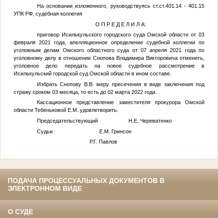
На основании изложенного, руководствуясь ст.ст.401.14 - 401.15
УПК РФ, судебная коллегия
О П Р Е Д Е Л И Л А:
приговор Исилькульского городского суда Омской области от 03
февраля 2021 года, апелляционное определение судебной коллегии по
уголовным делам Омского областного суда от 07 апреля 2021 года по
уголовному делу в отношении Снопова Владимира Викторовича отменить,
уголовное дело передать на новое судебное рассмотрение в
Исилькульский городской суд Омской области в ином составе.
Избрать Снопову В.В. меру пресечения в виде заключения под
стражу сроком 03 месяца, то есть до 02 марта 2022 года.
Кассационное представление заместителя прокурора Омской
области Тебеньковой Е.М. удовлетворить.
Председательствующий Н.Е. Череватенко
Судьи Е.М. Гринсон
Р.Г. Павлов
ПОДАЧА ПРОЦЕССУАЛЬНЫХ ДОКУМЕНТОВ В
ЭЛЕКТРОННОМ ВИДЕ
О СУДЕ