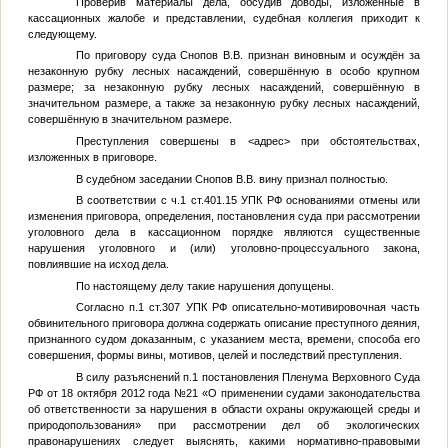
Проверив материалы дела, обсудив доводы, изложенные в
кассационных жалобе и представлении, судебная коллегия приходит к
следующему.
По приговору суда Снопов В.В. признан виновным и осуждён за
незаконную рубку лесных насаждений, совершённую в особо крупном
размере; за незаконную рубку лесных насаждений, совершённую в
значительном размере, а также за незаконную рубку лесных насаждений,
совершённую в значительном размере.
Преступления совершены в
<адрес>
при обстоятельствах,
изложенных в приговоре.
В судебном заседании Снопов В.В. вину признал полностью.
В соответствии с ч.1 ст.401.15 УПК РФ основаниями отмены или
изменения приговора, определения, постановления суда при рассмотрении
уголовного дела в кассационном порядке являются существенные
нарушения уголовного и (или) уголовно-процессуального закона,
повлиявшие на исход дела.
По настоящему делу такие нарушения допущены.
Согласно п.1 ст.307 УПК РФ описательно-мотивировочная часть
обвинительного приговора должна содержать описание преступного деяния,
признанного судом доказанным, с указанием места, времени, способа его
совершения, формы вины, мотивов, целей и последствий преступления.
В силу разъяснений п.1 постановления Пленума Верховного Суда
РФ от 18 октября 2012 года №21 «О применении судами законодательства
об ответственности за нарушения в области охраны окружающей среды и
природопользования» при рассмотрении дел об экологических
правонарушениях следует выяснять, какими нормативно-правовыми