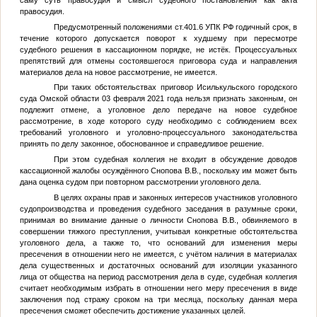
саму суть правосудия и смысл судебного постановления как акта
правосудия.
Предусмотренный положениями ст.401.6 УПК РФ годичный срок, в
течение которого допускается поворот к худшему при пересмотре
судебного решения в кассационном порядке, не истёк. Процессуальных
препятствий для отмены состоявшегося приговора суда и направления
материалов дела на новое рассмотрение, не имеется.
При таких обстоятельствах приговор Исилькульского городского
суда Омской области 03 февраля 2021 года нельзя признать законным, он
подлежит отмене, а уголовное дело передаче на новое судебное
рассмотрение, в ходе которого суду необходимо с соблюдением всех
требований уголовного и уголовно-процессуального законодательства
принять по делу законное, обоснованное и справедливое решение.
При этом судебная коллегия не входит в обсуждение доводов
кассационной жалобы осуждённого Снопова В.В., поскольку им может быть
дана оценка судом при повторном рассмотрении уголовного дела.
В целях охраны прав и законных интересов участников уголовного
судопроизводства и проведения судебного заседания в разумные сроки,
принимая во внимание данные о личности Снопова В.В., обвиняемого в
совершении тяжкого преступления, учитывая конкретные обстоятельства
уголовного дела, а также то, что оснований для изменения меры
пресечения в отношении него не имеется, с учётом наличия в материалах
дела существенных и достаточных оснований для изоляции указанного
лица от общества на период рассмотрения дела в суде, судебная коллегия
считает необходимым избрать в отношении него меру пресечения в виде
заключения под стражу сроком на три месяца, поскольку данная мера
пресечения сможет обеспечить достижение указанных целей.