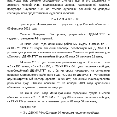
выслушав выступление осуждённого Снопова В.В. и его защитника –
адвоката Яровой Я.В., поддержавших доводы кассационной жалобы,
прокурора Скубиёва С.В. об отмене судебных решений по доводам
кассационного представления, судебная коллегия
У С Т А Н О В И Л А:
приговором Исилькульского городского суда Омской области от
03 февраля 2021 года
Снопов Владимир Викторович, родившийся
ДД.ММ.ГГГГ
в
<адрес>
, гражданин РФ, судимый:
28 июня 2006 года Ленинским районным судом г.Омска по ч.1
ст.105 УК РФ к 11 годам лишения свободы, освобождённый
ДД.ММ.ГГГГ
условно-досрочно на основании постановления Советского районного суда
г.Омска от
ДД.ММ.ГГГГ
на неотбытый срок 02 года 09 месяцев 21 день;
14 июля 2015 года Ленинским районным судом г.Омска по п.«а»
ч.3 ст.158, п.«а», «б» ч.2 ст.158, ст.70 УК РФ к 04 годам лишения свободы,
освобождённый
ДД.ММ.ГГГГ
по отбытии срока наказания, на основании
решения Октябрьского районного суда г.Омска от
ДД.ММ.ГГГГ
установлен
административный надзор сроком на 08 лет, решением Исилькульского
районного суда Омской области от 07 ноября 2019 года дополнены
обязанности административного надзора;
18 июня 2020 года Исилькульским городским судом Омской
области по п.«а» ч.2 ст.158 УК РФ к 01 году 08 месяцам лишения свободы,
ст.73 УК РФ условно с испытательным сроком 02 года 06 месяцев,
осуждён по:
-ч.3 ст.260 УК РФ к 02 годам 04 месяцам лишения свободы,