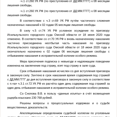
-ч.1 ст.260 УК РФ (по преступлению от
ДД.ММ.ГГГГ
) к 08 месяцам
лишения свободы,
-ч.1 ст.260 УК РФ (по преступлению от
ДД.ММ.ГГГГ
) к 08 месяцам
лишения свободы.
В соответствии с ч.3 ст.69 УК РФ путём частичного сложения
назначенных наказаний к 02 годам 05 месяцам лишения свободы.
В силу ч.5 ст.74 УК РФ условное осуждение по приговору
Исилькульского городского суда Омской области от 18 июня 2020 года
отменено. В соответствии со ст.70 УК РФ к вновь назначенному наказанию
частично присоединена неотбытая часть наказания по приговору
Исилькульского городского суда Омской области от 18 июня 2020 года и
окончательно назначено к 02 годам 06 месяцам лишения свободы с
отбыванием наказания в исправительной колонии особого режима.
Мера пресечения подписка о невыезде и надлежащем поведении
изменена на заключение под стражу, взят под стражу в зале суда.
Срок отбывания наказания исчислен со дня вступления приговора
в законную силу. Зачтено в срок наказания время содержания под стражей
с
ДД.ММ.ГГГГ
до дня вступления приговора в законную силу в соответствии
с п.«а» ч.3.1 ст.72 УК РФ из расчёта один день содержания под стражей за
один день отбывания наказания в исправительной колонии особого режима.
Со Снопова В.В. в пользу
<данные изъяты>
в счёт возмещения
ущерба взыскано 230 768 рублей.
Решены вопросы о процессуальных издержках и о судьбе
вещественных доказательств.
Апелляционным определением судебной коллегии по уголовным