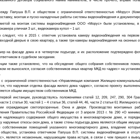
указанного договора социального найма наниматель, в числе прочего, вправе по
 между Папуша В.П. и обществом с ограниченной ответственностью «Морус» (Ком
поставку, монтаж и пуско-наладочные работы системы видеонаблюдения и документир
сметой на монтаж системы видеонаблюдения ООО «Морус» были установлены, в 
еокамера уличная 3 шт., видеокамера купол – 1 шт.
н следует, что в 2015 г. ответчик установила камеру видеонаблюдения на перво
 входной дверью в свою квартиру, а также три камеры видеонаблюдения на оконных 
мер на фасаде дома и в четвертом подъезде, и их расположение подтверждено фо
 ответчиком в судебном заседании.
нции также установлено, что на обсуждение общего собрания собственников поме
ком не выносился, согласия собственников иных квартир МКД по
<адрес>
на установк
.
 с ограниченной ответственностью «Управляющая компания Жилищно-коммунальный 
ся, что наружная отделка фасада жилого дома
<адрес>
, согласно проекту выполне
является общим имуществом собственников МКД.
первой инстанции, руководствуясь положениями статей 12, 209, 247, 290, 304 Гра
части 1 статьи 30, частей 1 – 4 статьи 36, статей 44, 46, части 2 статьи 61 Жилищног
ии ограждающие светопрозрачные. Окна и двери. Производство монтажных раб
вления Правительства Российской Федерации от 3 апреля 2013 г. № 290 «О минима
я надлежащего содержания общего имущества в многоквартирном доме, и порядке
ьку наружные откосы окон дома, а также стены подъезда дома являются общим имущ
и собственникам помещений указанного многоквартирного дома, владение котор
 общества, установка ответчиком Папуша В.П. системы видеонаблюдения в отсут
ес>
, является незаконным, нарушающим права истцов, в связи с чем пришел к выво