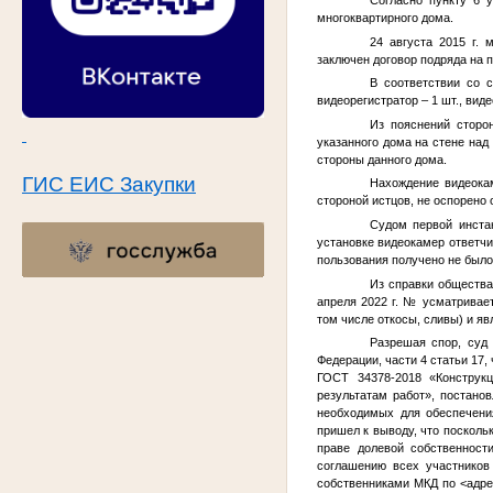
Согласно пункту 6 
многоквартирного дома.
24 августа 2015 г.
заключен договор подряда на 
В соответствии со 
видеорегистратор – 1 шт., вид
Из пояснений сторо
указанного дома на стене над
стороны данного дома.
ГИС ЕИС Закупки
Нахождение видеока
стороной истцов, не оспорено
Судом первой инста
установке видеокамер ответчи
пользования получено не было
Из справки общества
апреля 2022 г.
№
усматривает
том числе откосы, сливы) и 
Разрешая спор, суд 
Федерации, части 4 статьи 17, 
ГОСТ 34378-2018 «Конструкц
результатам работ», постано
необходимых для обеспечени
пришел к выводу, что поскол
праве долевой собственност
соглашению всех участников
собственниками МКД по
<адр