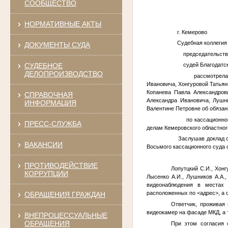
СООБЩЕСТВО
НОРМАТИВНЫЕ АКТЫ
г. Кемерово 1
Судебная коллегия п
ДОКУМЕНТЫ СУДА
председательствую
СУДЕБНОЕ
судей Благодатских 
ДЕЛОПРОИЗВОДСТВО
рассмотрела в отк
Ивановича, Хонгуровой Татья
Копанева Павла Александров
СПРАВОЧНАЯ
Александра Ивановича, Лушн
ИНФОРМАЦИЯ
Валентине Петровне об обязан
по кассационной жа
ПРЕСС-СЛУЖБА
делам Кемеровского областного
Заслушав доклад суд
ВАКАНСИИ
Восьмого кассационного суда
ПРОТИВОДЕЙСТВИЕ
Лопутцкий С.И., Хонг
КОРРУПЦИИ
Лысенко А.И., Лушников А.А.
видеонаблюдения в местах 
расположенных по
<адрес>
, а
ОБРАЩЕНИЯ ГРАЖДАН
Ответчик, проживая 
видеокамер на фасаде МКД, а 
ВНЕПРОЦЕССУАЛЬНЫЕ
ОБРАЩЕНИЯ
При этом согласия 