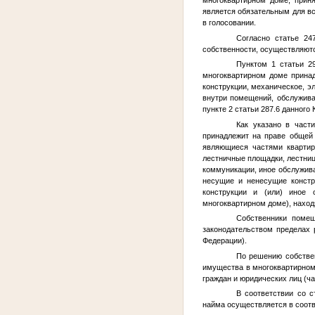
является обязательным для вс
в голосовании.
Согласно статье 24
собственности, осуществляютс
Пунктом 1 статьи 2
многоквартирном доме прина
конструкции, механическое, э
внутри помещений, обслужива
пункте 2 статьи 287.6 данного 
Как указано в част
принадлежит на праве общей
являющиеся частями квартир
лестничные площадки, лестниц
коммуникации, иное обслужив
несущие и ненесущие констру
конструкции и (или) иное 
многоквартирном доме), наход
Собственники помещ
законодательством пределах
Федерации).
По решению собстве
имущества в многоквартирном
граждан и юридических лиц (ч
В соответствии со 
найма осуществляется в соотв