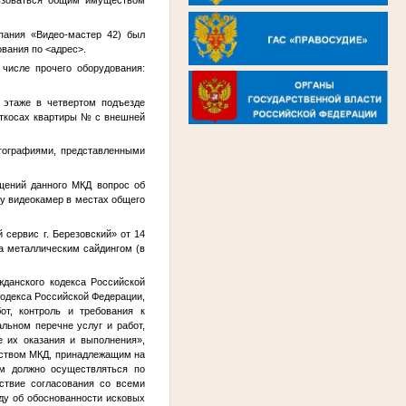
льзоваться общим имуществом
пания «Видео-мастер 42) был
ования по
<адрес>
.
числе прочего оборудования:
м этаже в четвертом подъезде
откосах квартиры
№
с внешней
тографиями, представленными
щений данного МКД вопрос об
у видеокамер в местах общего
сервис г. Березовский» от 14
на металлическим сайдингом (в
жданского кодекса Российской
о кодекса Российской Федерации,
от, контроль и требования к
льном перечне услуг и работ,
 их оказания и выполнения»,
еством МКД, принадлежащим на
ым должно осуществляться по
ствие согласования со всеми
ду об обоснованности исковых