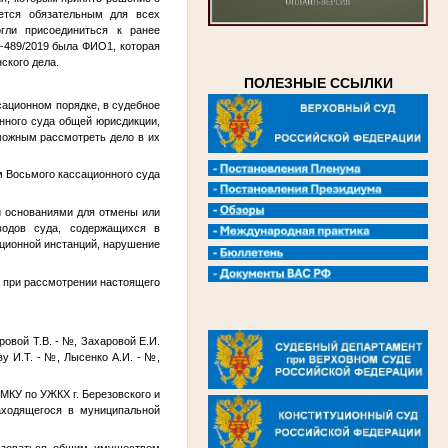
ется обязательным для всех
гли присоединиться к ранее
2-489/2019 была
ФИО1
, которая
ского дела.
ПОЛЕЗНЫЕ ССЫЛКИ
сационном порядке, в судебное
нного суда общей юрисдикции,
зможным рассмотреть дело в их
м Восьмого кассационного суда
и основаниями для отмены или
водов суда, содержащихся в
ционной инстанций, нарушение
а при рассмотрении настоящего
уровой Т.В. -
№
, Захаровой Е.И.
ву И.Т. -
№
, Лысенко А.И. -
№
,
 МКУ по УЖКХ г. Березовского и
аходящегося в муниципальной