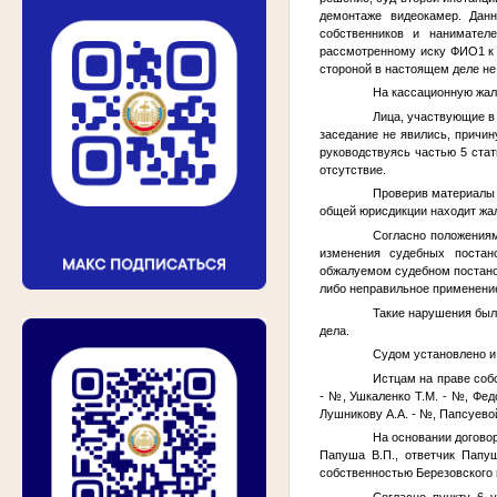
демонтаже видеокамер. Дан
собственников и нанимател
рассмотренному иску
ФИО1
к
стороной в настоящем деле не 
На кассационную жал
Лица, участвующие в
заседание не явились, причи
руководствуясь частью 5 стат
отсутствие.
Проверив материалы 
общей юрисдикции находит жа
Согласно положениям
изменения судебных постан
обжалуемом судебном постано
либо неправильное применение
Такие нарушения был
дела.
Судом установлено и
Истцам на праве соб
-
№
, Ушкаленко Т.М. -
№
, Фед
Лушникову А.А. -
№
, Папсуевой
На основании догово
Папуша В.П., ответчик Папу
собственностью Березовского г