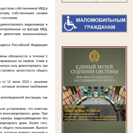
муществом собственников МКД в
онтажу собственными силами
 состояние.
 демонтировать видеокамеру и
монтированные на фасаде МКД,
ле демонтажа вышеуказанных
кодекса Российской Федерации
жены обязанности: в течение 1
тированную на первом этаже в
конную силу демонтировать три
сстановить целостность общего
 от 12 июля 2022 г. решение
е, которым исковые требования
 апелляционной инстанции, как
ыло установлено, что ответчик
я многоквартирного дома. При
ь камеры видеонаблюдения без
вартирного дома. Более того,
ах общего пользования. Вынося
ия, которым принято решение о