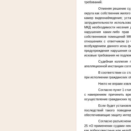
требований.
Отменяя решение суд
округа как собственник жило
камер видеонаблюдения; уст
затруднительности использов
МКД необходимости несения д
нарушения каких-либо прав
собственников помещений МК
отношениях с ответчиком (о 
возбуждением данного иска ф
предупреждения нарушения св
исковые требования не подлеж
Судебная коллегия 
апелляционной инстанции согл
В соответствии со ст
при исполнении гражданских о
Никто не вправе извл
Согласно пункт 1 ст
с намерением причинить вре
осуществление гражданских пр
Если будет установле
последствий такого поведен
обеспечивающие защиту интере
Согласно разъяснени
25 «О применении судами неко
как добросовестные или недоб