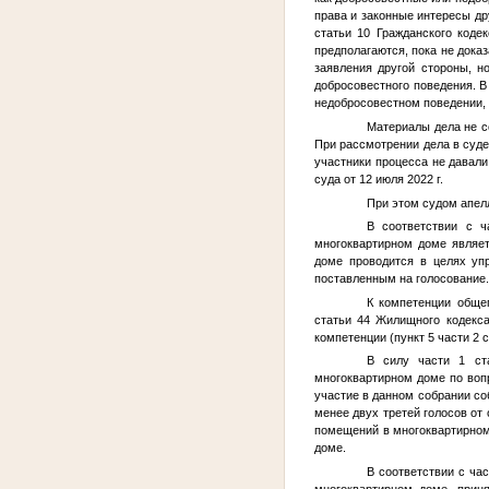
права и законные интересы др
статьи 10 Гражданского коде
предполагаются, пока не дока
заявления другой стороны, н
добросовестного поведения. В
недобросовестном поведении, 
Материалы дела не с
При рассмотрении дела в суде
участники процесса не давали
суда от 12 июля 2022 г.
При этом судом апел
В соответствии с 
многоквартирном доме являе
доме проводится в целях уп
поставленным на голосование.
К компетенции обще
статьи 44 Жилищного кодекс
компетенции (пункт 5 части 2 
В силу части 1 ст
многоквартирном доме по воп
участие в данном собрании с
менее двух третей голосов от
помещений в многоквартирном
доме.
В соответствии с ча
многоквартирном доме, прин