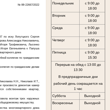
Понедельник
с 9:00 до
№ 88-22667/2022
18:00
Вторник
с 9:00 до
18:00
Среда
с 9:00 до
18:00
 по иску Лопутцкого Сергея
Четверг
с 9:00 до
рова Александра Николаевича,
 Игоря Трофимовича, Лысенко
18:00
 Игоря Евгеньевича к Папуша
Пятница
с 9:00 до
квартирного дома
15:30
ной коллегии по гражданским
Перерыв на обед с 13:00 до
оллегия по гражданским делам
13:30
В предпраздничные дни
Николаева Н.Н., Николаев И.Т.,
рабочий день сокращается на
ии произвести демонтаж камер
1 час
ся собственниками квартир,
Суббота
Выходной
оизвела монтаж трех наружных
к общедомовому имуществу.
Воскресенье
Выходной
ества многоквартирного дома