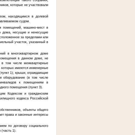
ников, которые не участвовали
твом, находящимся в долевой
навливаемом судом.
ам помещений, машино-мест в
о дома, несущие и ненесущие
асположенное за пределами или
мельный участок, указанный в
ений в многоквартирном доме
помещения в данном доме, не
, в том числе межквартирные
 в которых имеются инженерные
пункт 1); крыши, ограждающие
ое оборудование (в том числе
а инвалидов к помещениям в
ного помещения (пункт 3).
щим Кодексом и гражданским
илищного кодекса Российской
обственников, объекты общего
ет права и законные интересы
ием по договору социального
(часть 1).