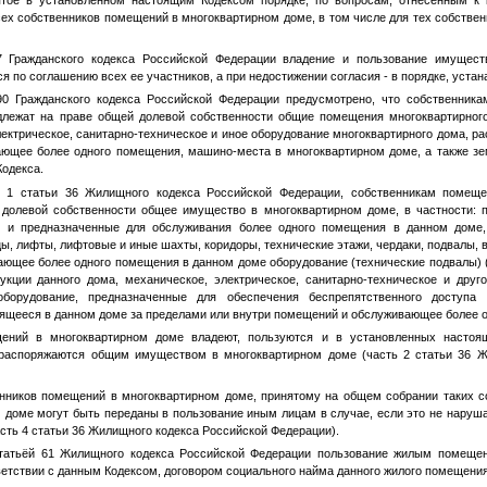
ех собственников помещений в многоквартирном доме, в том числе для тех собствен
7 Гражданского кодекса Российской Федерации владение и пользование имущес
я по соглашению всех ее участников, а при недостижении согласия - в порядке, уста
90 Гражданского кодекса Российской Федерации предусмотрено, что собственник
длежат на праве общей долевой собственности общие помещения многоквартирног
лектрическое, санитарно-техническое и иное оборудование многоквартирного дома, р
ющее более одного помещения, машино-места в многоквартирном доме, а также зе
Кодекса.
и 1 статьи 36 Жилищного кодекса Российской Федерации, собственникам помещ
 долевой собственности общее имущество в многоквартирном доме, в частности: 
 и предназначенные для обслуживания более одного помещения в данном доме
ы, лифты, лифтовые и иные шахты, коридоры, технические этажи, чердаки, подвалы,
ающее более одного помещения в данном доме оборудование (технические подвалы) (
кции данного дома, механическое, электрическое, санитарно-техническое и друг
оборудование, предназначенные для обеспечения беспрепятственного доступ
ящееся в данном доме за пределами или внутри помещений и обслуживающее более од
ений в многоквартирном доме владеют, пользуются и в установленных настоя
 распоряжаются общим имуществом в многоквартирном доме (часть 2 статьи 36 Ж
нников помещений в многоквартирном доме, принятому на общем собрании таких с
 доме могут быть переданы в пользование иным лицам в случае, если это не наруша
асть 4 статьи 36 Жилищного кодекса Российской Федерации).
статьёй 61 Жилищного кодекса Российской Федерации пользование жилым помещен
етствии с данным Кодексом, договором социального найма данного жилого помещения 