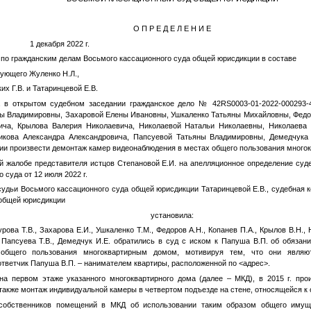
О П Р Е Д Е Л Е Н И Е
 декабря 2022 г.
о гражданским делам Восьмого кассационного суда общей юрисдикции в составе
щего Жуленко Н.Л.,
Г.В. и Татаринцевой Е.В.
рытом судебном заседании гражданское дело № 42RS0003-01-2022-000293-47
ны Владимировны, Захаровой Елены Ивановны, Ушкаленко Татьяны Михайловны, Федо
ича, Крылова Валерия Николаевича, Николаевой Натальи Николаевны, Николаева
икова Александра Александровича, Папсуевой Татьяны Владимировны, Демедчука
ии произвести демонтаж камер видеонаблюдения в местах общего пользования много
лобе представителя истцов Степановой Е.И. на апелляционное определение судеб
 суда от 12 июля 2022 г.
ьи Восьмого кассационного суда общей юрисдикции Татаринцевой Е.В., судебная к
 общей юрисдикции
установила:
урова Т.В., Захарова Е.И., Ушкаленко Т.М., Федоров А.Н., Копанев П.А., Крылов В.Н., 
, Папсуева Т.В., Демедчук И.Е. обратились в суд с иском к Папуша В.П. об обязан
общего пользования многоквартирным домом, мотивируя тем, что они являют
 ответчик Папуша В.П. – нанимателем квартиры, расположенной по
<адрес>
.
на первом этаже указанного многоквартирного дома (далее – МКД), в 2015 г. пр
также монтаж индивидуальной камеры в четвертом подъезде на стене, относящейся 
собственников помещений в МКД об использовании таким образом общего имущ