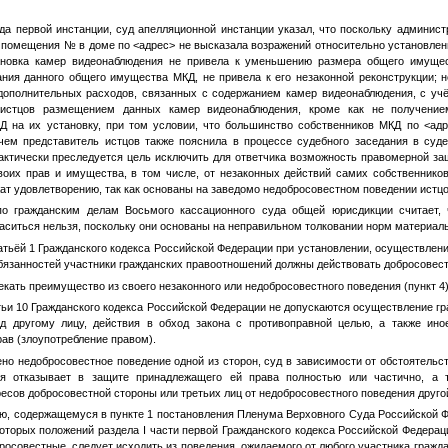
а первой инстанции, суд апелляционной инстанции указал, что поскольку админист
го помещения
№
в доме по
<адрес>
не высказала возражений относительно установле
ановка камер видеонаблюдения не привела к уменьшению размера общего имуще
ания данного общего имущества МКД, не привела к его незаконной реконструкции; н
ополнительных расходов, связанных с содержанием камер видеонаблюдения, с учё
 истцов размещением данных камер видеонаблюдения, кроме как не получением
Д на их установку, при том условии, что большинство собственников МКД по
<адр
чем представитель истцов также пояснила в процессе судебного заседания в суде
актически преследуется цель исключить для ответчика возможность правомерной за
оих прав и имущества, в том числе, от незаконных действий самих собственник
ат удовлетворению, так как основаны на заведомо недобросовестном поведении истцо
по гражданским делам Восьмого кассационного суда общей юрисдикции считает,
аситься нельзя, поскольку они основаны на неправильном толковании норм материаль
атьёй 1 Гражданского кодекса Российской Федерации при установлении, осуществлени
бязанностей участники гражданских правоотношений должны действовать добросовестн
екать преимущество из своего незаконного или недобросовестного поведения (пункт 4)
атьи 10 Гражданского кодекса Российской Федерации не допускаются осуществление г
д другому лицу, действия в обход закона с противоправной целью, а также ино
ав (злоупотребление правом).
но недобросовестное поведение одной из сторон, суд в зависимости от обстоятельст
ия отказывает в защите принадлежащего ей права полностью или частично, а
сов добросовестной стороны или третьих лиц от недобросовестного поведения другой
ю, содержащемуся в пункте 1 постановления Пленума Верховного Суда Российской Ф
торых положений раздела I части первой Гражданского кодекса Российской Федерац
росовестные, следует исходить из поведения, ожидаемого от любого участника гражд