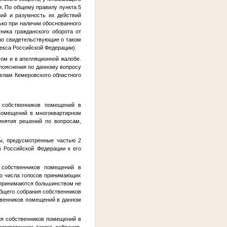
и. По общему правилу пункта 5
ний и разумность их действий
ько при наличии обоснованного
ника гражданского оборота от
вно свидетельствующие о таком
декса Российской Федерации).
том и в апелляционной жалобе.
 пояснения по данному вопросу
делам Кемеровского областного
 собственников помещений в
помещений в многоквартирном
инятия решений по вопросам,
ы, предусмотренные частью 2
 Российской Федерации к его
 собственников помещений в
го числа голосов принимающих
 принимаются большинством не
общего собрания собственников
твенников помещений в данном
ия собственников помещений в
омпетенции такого собрания,