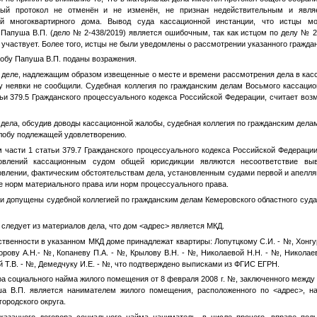
ный протокол не отменён и не изменён, не признан недействительным и явля
ей многоквартирного дома. Вывод суда кассационной инстанции, что истцы мо
 Папуша В.П. (дело № 2-438/2019) является ошибочным, так как истцом по делу № 
участвует. Более того, истцы не были уведомлены о рассмотрении указанного граждан
обу Папуша В.П. поданы возражения.
 деле, надлежащим образом извещенные о месте и времени рассмотрения дела в кас
ну неявки не сообщили. Судебная коллегия по гражданским делам Восьмого кассацио
ьи 379.5 Гражданского процессуального кодекса Российской Федерации, считает во
дела, обсудив доводы кассационной жалобы, судебная коллегия по гражданским дела
лобу подлежащей удовлетворению.
 части 1 статьи 379.7 Гражданского процессуального кодекса Российской Федераци
овлений кассационным судом общей юрисдикции являются несоответствие вы
влении, фактическим обстоятельствам дела, установленным судами первой и апелля
 норм материального права или норм процессуального права.
и допущены судебной коллегией по гражданским делам Кемеровского областного суд
 следует из материалов дела, что дом
<адрес>
является МКД.
ственности в указанном МКД доме принадлежат квартиры: Лопутцкому С.И. -
№
, Хонг
орову А.Н.-
№
, Копаневу П.А. -
№
, Крылову В.Н. -
№
, Николаевой Н.Н. -
№
, Николае
 Т.В. -
№
, Демедчуку И.Е. -
№
, что подтверждено выписками из ФГИС ЕГРН.
ра социального найма жилого помещения от 8 февраля 2008 г.
№
, заключенного между
ша В.П. является нанимателем жилого помещения, расположенного по
<адрес>
, н
ородского округа.