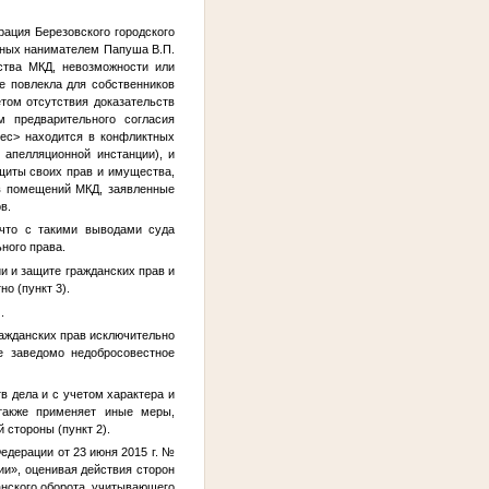
рация Березовского городского
нных нанимателем Папуша В.П.
ства МКД, невозможности или
е повлекла для собственников
том отсутствия доказательств
 предварительного согласия
ес>
находится в конфликтных
 апелляционной инстанции), и
щиты своих прав и имущества,
ов помещений МКД, заявленные
в.
 что с такими выводами суда
ного права.
и и защите гражданских прав и
о (пункт 3).
.
ражданских прав исключительно
е заведомо недобросовестное
в дела и с учетом характера и
 также применяет иные меры,
 стороны (пункт 2).
едерации от 23 июня 2015 г. №
ии», оценивая действия сторон
анского оборота, учитывающего