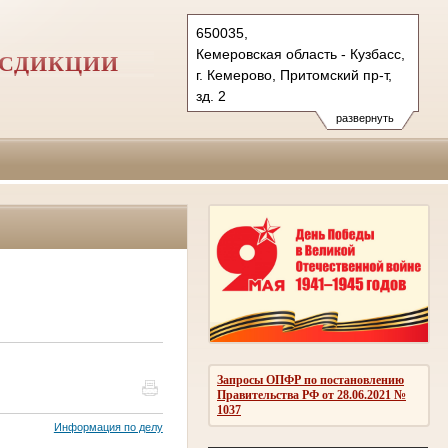
650035,
Кемеровская область - Кузбасс,
ИСДИКЦИИ
г. Кемерово, Притомский пр-т,
зд. 2
Тел.: (3842) 71-75-00
развернуть
71-76-00, 71-75-71
показать на карте
Запросы ОПФР по постановлению
Правительства РФ от 28.06.2021 №
1037
Информация по делу