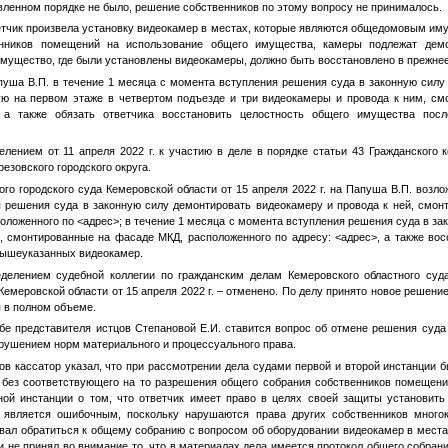
вленном порядке не было, решение собственников по этому вопросу не принималось.
ветчик произвела установку видеокамер в местах, которые являются общедомовым и
венников помещений на использование общего имущества, камеры подлежат дем
 имущество, где были установлены видеокамеры, должно быть восстановлено в прежнее
пуша В.П. в течение 1 месяца с момента вступления решения суда в законную силу
ую на первом этаже в четвертом подъезде и три видеокамеры и провода к ним, с
 а также обязать ответчика восстановить целостность общего имущества пос
лением от 11 апреля 2022 г. к участию в деле в порядке статьи 43 Гражданского 
езовского городского округа.
го городского суда Кемеровской области от 15 апреля 2022 г. на Папуша В.П. возло
 решения суда в законную силу демонтировать видеокамеру и провода к ней, смон
положенного по
<адрес>
; в течение 1 месяца с момента вступления решения суда в за
, смонтированные на фасаде МКД, расположенного по адресу:
<адрес>
, а также во
вышеуказанных видеокамер.
делением судебной коллегии по гражданским делам Кемеровского областного суда
 Кемеровской области от 15 апреля 2022 г. – отменено. По делу принято новое решени
 в полном объеме.
бе представителя истцов Степановой Е.И. ставится вопрос об отмене решения суда
арушением норм материального и процессуального права.
ов кассатор указал, что при рассмотрении дела судами первой и второй инстанции б
без соответствующего на то разрешения общего собрания собственников помещени
ой инстанции о том, что ответчик имеет право в целях своей защиты установит
 является ошибочным, поскольку нарушаются права других собственников многок
овал обратиться к общему собранию с вопросом об оборудовании видеокамер в мест
и не принял во внимание то, что в материалах дела имеется протокол общего собран