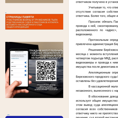
ответчиком получено в устано
Учитывая то, что от
отсутствие согласия собст
ответчика. Более того, общее
Просили: обязать Па
провода к ней, смонтированн
расположенного по
<адрес>
,
видеокамер.
Протокольным опреде
привлечена администрация Бер
Решением Берёзовско
месяца с момента вступления
четвертом подъезде МКД, рас
видеокамеры и провода к ним
имущества после демонтажа 
Апелляционным опре
Березовского городского суда
оставлены без удовлетворения
В кассационной жало
незаконного, вынесенного с н
В обоснование довод
использует общее имущество 
этом вывод суда апелляционн
согласия всех собственников
ответчику никто не препятств
решение, суд второй инстанци