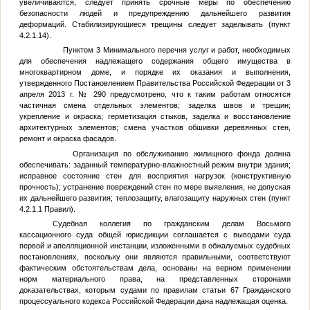
увеличиваются, следует принять срочные меры по обеспечению
безопасности людей и предупреждению дальнейшего развития
деформаций. Стабилизирующиеся трещины следует заделывать (пункт
4.2.1.14).
Пунктом 3 Минимального перечня услуг и работ, необходимых
для обеспечения надлежащего содержания общего имущества в
многоквартирном доме, и порядке их оказания и выполнения,
утвержденного Постановлением Правительства Российской Федерации от 3
апреля 2013 г. № 290 предусмотрено, что к таким работам относятся
частичная смена отдельных элементов; заделка швов и трещин;
укрепление и окраска; герметизация стыков, заделка и восстановление
архитектурных элементов; смена участков обшивки деревянных стен,
ремонт и окраска фасадов.
Организация по обслуживанию жилищного фонда должна
обеспечивать: заданный температурно-влажностный режим внутри здания;
исправное состояние стен для восприятия нагрузок (конструктивную
прочность); устранение повреждений стен по мере выявления, не допуская
их дальнейшего развития; теплозащиту, влагозащиту наружных стен (пункт
4.2.1.1 Правил).
Судебная коллегия по гражданским делам Восьмого
кассационного суда общей юрисдикции соглашается с выводами суда
первой и апелляционной инстанции, изложенными в обжалуемых судебных
постановлениях, поскольку они являются правильными, соответствуют
фактическим обстоятельствам дела, основаны на верном применении
норм материального права, на представленных сторонами
доказательствах, которым судами по правилам статьи 67 Гражданского
процессуального кодекса Российской Федерации дана надлежащая оценка.