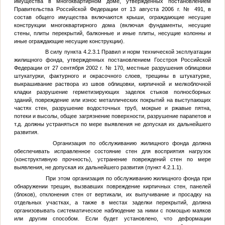
имущества в многоквартирном доме, утвержденных постановлением
Правительства Российской Федерации от 13 августа 2006 г. № 491, в
состав общего имущества включаются крыши, ограждающие несущие
конструкции многоквартирного дома (включая фундаменты, несущие
стены, плиты перекрытий, балконные и иные плиты, несущие колонны и
иные ограждающие несущие конструкции).
В силу пункта 4.2.3.1 Правил и норм технической эксплуатации
жилищного фонда, утвержденных постановлением Госстроя Российской
Федерации от 27 сентября 2002 г. № 170, местные разрушения облицовки
штукатурки, фактурного и окрасочного слоев, трещины в штукатурке,
выкрашивание раствора из швов облицовки, кирпичной и мелкоблочной
кладки разрушение герметизирующих заделок стыков полносборных
зданий, повреждение или износ металлических покрытий на выступающих
частях стен, разрушение водосточных труб, мокрые и ржавые пятна,
потеки и высолы, общее загрязнение поверхности, разрушение парапетов и
т.д. должны устраняться по мере выявления не допуская их дальнейшего
развития.
Организация по обслуживанию жилищного фонда должна
обеспечивать исправленное состояние стен для восприятия нагрузок
(конструктивную прочность), устранение повреждений стен по мере
выявления, не допуская их дальнейшего развития (пункт 4.2.1.1).
При этом организация по обслуживанию жилищного фонда при
обнаружении трещин, вызвавших повреждение кирпичных стен, панелей
(блоков), отклонения стен от вертикали, их выпучивание и просадку на
отдельных участках, а также в местах заделки перекрытий, должна
организовывать систематическое наблюдение за ними с помощью маяков
или другим способом. Если будет установлено, что деформации