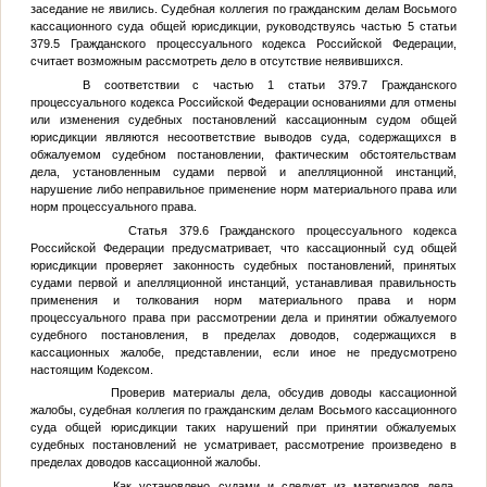
заседание не явились. Судебная коллегия по гражданским делам Восьмого
кассационного суда общей юрисдикции, руководствуясь частью 5 статьи
379.5 Гражданского процессуального кодекса Российской Федерации,
считает возможным рассмотреть дело в отсутствие неявившихся.
В соответствии с частью 1 статьи 379.7 Гражданского
процессуального кодекса Российской Федерации основаниями для отмены
или изменения судебных постановлений кассационным судом общей
юрисдикции являются несоответствие выводов суда, содержащихся в
обжалуемом судебном постановлении, фактическим обстоятельствам
дела, установленным судами первой и апелляционной инстанций,
нарушение либо неправильное применение норм материального права или
норм процессуального права.
Статья 379.6 Гражданского процессуального кодекса
Российской Федерации предусматривает, что кассационный суд общей
юрисдикции проверяет законность судебных постановлений, принятых
судами первой и апелляционной инстанций, устанавливая правильность
применения и толкования норм материального права и норм
процессуального права при рассмотрении дела и принятии обжалуемого
судебного постановления, в пределах доводов, содержащихся в
кассационных жалобе, представлении, если иное не предусмотрено
настоящим Кодексом.
Проверив материалы дела, обсудив доводы кассационной
жалобы, судебная коллегия по гражданским делам Восьмого кассационного
суда общей юрисдикции таких нарушений при принятии обжалуемых
судебных постановлений не усматривает, рассмотрение произведено в
пределах доводов кассационной жалобы.
Как установлено судами и следует из материалов дела,