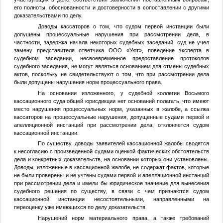
его полноты, обоснованности и достоверности в сопоставлении с другими
доказательствами по делу.
Доводы кассаторов о том, что судом первой инстанции были
допущены процессуальные нарушения при рассмотрении дела, в
частности, задержка начала некоторых судебных заседаний, суд не учел
замену представителя ответчика ООО «Уют», поведение эксперта в
судебном заседании, несвоевременное предоставление протоколов
судебного заседания, не могут являться основанием для отмены судебных
актов, поскольку не свидетельствуют о том, что при рассмотрении дела
были допущены нарушения норм процессуального права.
На основании изложенного, у судебной коллегии Восьмого
кассационного суда общей юрисдикции нет оснований полагать, что имеют
место нарушения процессуальных норм, указанных в жалобе, а ссылка
кассаторов на процессуальные нарушения, допущенные судами первой и
апелляционной инстанций при рассмотрении дела, отклоняется судом
кассационной инстанции.
По существу, доводы заявителей кассационной жалобы сводятся
к несогласию с произведенной судами оценкой фактических обстоятельств
дела и конкретных доказательств, на основании которых они установлены.
Доводы, изложенные в кассационной жалобе, не содержат фактов, которые
не были проверены и не учтены судами первой и апелляционной инстанций
при рассмотрении дела и имели бы юридическое значение для вынесения
судебного решения по существу, в связи с чем признаются судом
кассационной инстанции несостоятельными, направленными на
переоценку уже имеющихся по делу доказательств.
Нарушений норм материального права, а также требований