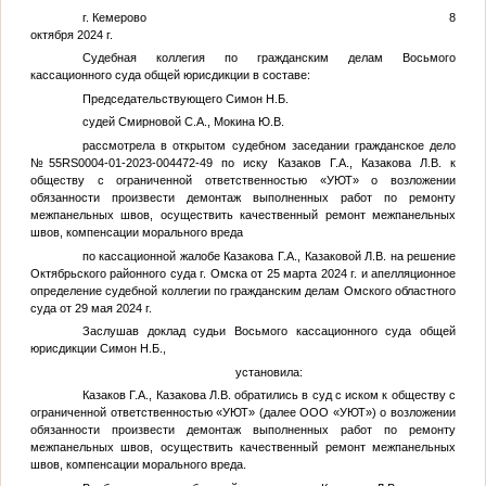
г. Кемерово 8
октября 2024 г.
Судебная коллегия по гражданским делам Восьмого
кассационного суда общей юрисдикции в составе:
Председательствующего Симон Н.Б.
судей Смирновой С.А., Мокина Ю.В.
рассмотрела в открытом судебном заседании гражданское дело
№55RS0004-01-2023-004472-49 по иску
Казаков Г.А.
,
Казакова Л.В.
к
обществу с ограниченной ответственностью «УЮТ» о возложении
обязанности произвести демонтаж выполненных работ по ремонту
межпанельных швов, осуществить качественный ремонт межпанельных
швов, компенсации морального вреда
по кассационной жалобе Казакова Г.А., Казаковой Л.В. на решение
Октябрьского районного суда г. Омска от 25 марта 2024 г. и апелляционное
определение судебной коллегии по гражданским делам Омского областного
суда от 29 мая 2024 г.
Заслушав доклад судьи Восьмого кассационного суда общей
юрисдикции Симон Н.Б.,
установила:
Казаков Г.А., Казакова Л.В. обратились в суд с иском к обществу с
ограниченной ответственностью «УЮТ» (далее ООО «УЮТ») о возложении
обязанности произвести демонтаж выполненных работ по ремонту
межпанельных швов, осуществить качественный ремонт межпанельных
швов, компенсации морального вреда.