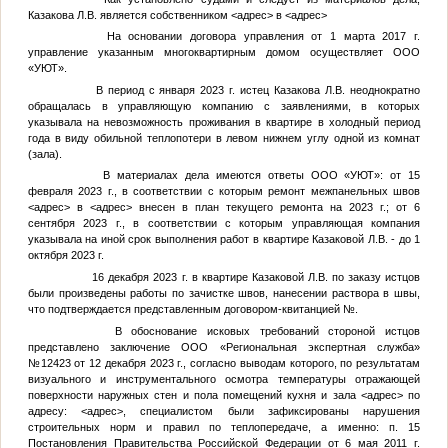
Казакова Л.В. является собственником
<адрес>
в
<адрес>
На основании договора управления от 1 марта 2017 г.
управление указанным многоквартирным домом осуществляет ООО
«УЮТ».
В период с января 2023 г. истец Казакова Л.В. неоднократно
обращалась в управляющую компанию с заявлениями, в которых
указывала на невозможность проживания в квартире в холодный период
года в виду обильной теплопотери в левом нижнем углу одной из комнат
(зала).
В материалах дела имеются ответы ООО «УЮТ»: от 15
февраля 2023 г., в соответствии с которым ремонт межпанельных швов
<адрес>
в
<адрес>
внесен в план текущего ремонта на 2023 г.; от 6
сентября 2023 г., в соответствии с которым управляющая компания
указывала на иной срок выполнения работ в квартире Казаковой Л.В. - до 1
октября 2023 г.
16 декабря 2023 г. в квартире Казаковой Л.В. по заказу истцов
были произведены работы по зачистке швов, нанесении раствора в швы,
что подтверждается представленным договором-квитанцией
№
.
В обоснование исковых требований стороной истцов
представлено заключение ООО «Региональная экспертная служба»
№12423 от 12 декабря 2023 г., согласно выводам которого, по результатам
визуального и инструментального осмотра температуры отражающей
поверхности наружных стен и пола помещений кухня и зала
<адрес>
по
адресу:
<адрес>
, специалистом были зафиксированы нарушения
строительных норм и правил по теплопередаче, а именно: п. 15
Постановления Правительства Российской Федерации от 6 мая 2011 г.