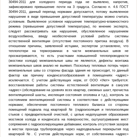
30494-2011 для холодного периода года не выявлено, напротив,
зафиксировано превышение почти на 3 градуса. Согласно п. 4.6 ГОСТ
30494-2011, данный перепад нормами допускается, потому выявленное
нарушение в виде превышения допустимой температуры можно считать
условным. Выявленное условное нарушение температурно-влажностного
режима (превышение допустимой температуры), по мнению эксперта,
следует рассматривать как нарушение, обусловленное нарушением
воздухообмена, ввиду необеспечения условий работы системы
естественной вентиляции (отсутствие постоянного притока воздуха). В
отношении причины, заявленной истцами, экспертом установлено, что
теплопотери на термограммах в части межпанельных швов не
просматриваются, то есть участками повышенной теплопроводности
(мостики холода) межпанельные швы не являются, дефекты монтажа
межпанельных швов анализ не выявил. Поскольку тепловых потерь через
межпанельные швы со стороны фасада здания не происходит, то данный
фактор как причину конденсатообразования в помещениях
<адрес>
исключается. С учетом действующих норм, от ООО «Уют» требуется:
восстановление работы системы естественной вентиляции в санузле
<адрес>
(обследование на уровнях всех квартир, смежных шахт, прочистка
вентиляционной шахты, инспекция состояния оголовка и т.д.), контроль за
состоянием вентиляционной системы в соответствии с действующими
нормами; обеспечение постоянного теплового баланса со стороны
помещений подвала под квартирой
№
(гидроизоляция и теплоизоляции
стыков с предварительной очисткой, с целью недопущения образования
мостиков холода и конденсата на поверхностях, оштукатуривание мест
сопряжения с гидроизолирующими добавками; контроль отсутствия зазоров
в местах прохода трубопроводов через надподвальные перекрытия под
квартирой
№
. С учетом действующих норм, от собственника
<адрес>