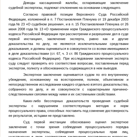
Доводы кассационной жалобы, оспаривающие заключение
судебной экспертизы, подлежат отклонению на основании следующего.
Согласно правовой позиции Верховного Суда Российской
Федерации, изложенной в п. 7 Постановления Пленума от 19 декабря 2003
года № 23 «О судебном решении», и в п. 15 Постановления Пленума от 26
июня 2008 года № 13 «О применении норм Гражданского процессуального
кодекса Российской Федерации при рассмотрении и разрешении дел в суде
первой инстанции», заключение эксперта, равно как и другие
доказательства по делу, не являются исключительными средствами
доказывания, и должны оцениваться в совокупности со всеми имеющимися
в деле доказательствами (ст. 67, ч. 3 ст. 86 Гражданского процессуального
кодекса Российской Федерации). При исследовании заключения эксперта
суду следует проверять его соответствие вопросам, поставленным перед
экспертом, полноту и обоснованность содержащихся в нем выводов.
Экспертное заключение оценивается судом по его внутреннему
убеждению, основанному на всестороннем, полном, объективном и
непосредственном исследовании каждого отдельно взятого доказательства,
собранного по делу, и их совокупности с характерными причинно-
следственными связями между ними и их системными свойствами.
Каких-либо бесспорных доказательств проведения судебной
экспертизы с нарушением соответствующих методик и норм
процессуального права, способных поставить под сомнение достоверность
ее результатов, истцами не представлено.
Суд первой инстанции обоснованно оценил экспертное
заключение с точки зрения соблюдения процессуального порядка
назначения экспертизы, соблюдения процессуальных прав лиц,
участвующих в деле, соответствия заключения поставленным вопросам,