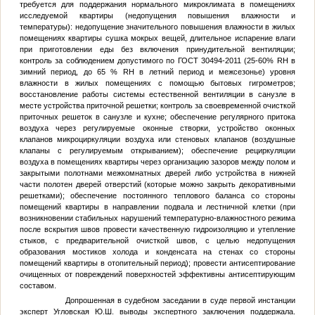
требуется для поддержания нормального микроклимата в помещениях
исследуемой квартиры (недопущения повышения влажности и
температуры): недопущение значительного повышения влажности в жилых
помещениях квартиры сушка мокрых вещей, длительное испарение влаги
при приготовлении еды без включения принудительной вентиляции;
контроль за соблюдением допустимого по ГОСТ 30494-2011 (25-60% RН в
зимний период, до 65 % RH в летний период и межсезонье) уровня
влажности в жилых помещениях с помощью бытовых гигрометров;
восстановление работы системы естественной вентиляции в санузле в
месте устройства приточной решетки; контроль за своевременной очисткой
приточных решеток в санузле и кухне; обеспечение регулярного притока
воздуха через регулируемые оконные створки, устройство оконных
клапанов микроциркуляции воздуха или стеновых клапанов (воздушные
клапаны с регулируемым открыванием); обеспечение рециркуляции
воздуха в помещениях квартиры через организацию зазоров между полом и
закрытыми полотнами межкомнатных дверей либо устройства в нижней
части полотен дверей отверстий (которые можно закрыть декоративными
решетками); обеспечение постоянного теплового баланса со стороны
помещений квартиры в направлении подвала и лестничной клетки (при
возникновении стабильных нарушений температурно-влажностного режима
после вскрытия швов провести качественную гидроизоляцию и утепление
стыков, с предварительной очисткой швов, с целью недопущения
образования мостиков холода и конденсата на стенах со стороны
помещений квартиры в отопительный период); провести антисептирование
очищенных от повреждений поверхностей эффективны антисептирующим
составом.
Допрошенная в судебном заседании в суде первой инстанции
эксперт Угловская Ю.Ш. выводы экспертного заключения поддержала.