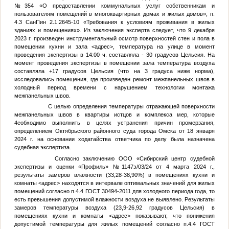
№354 «О предоставлении коммунальных услуг собственникам и
пользователям помещений в многоквартирных домах и жилых домов», п.
4.3 СанПин 2.1.2645-10 «Требования к условиям проживания в жилых
зданиях и помещениях». Из заключения эксперта следует, что 9 декабря
2023 г. произведен инструментальный осмотр поверхностей стен и пола в
помещении кухни и зала
<адрес>
, температура на улице в момент
проведения экспертизы в 14:00 ч. составляла - 30 градусов Цельсия. На
момент проведения экспертизы в помещении зала температура воздуха
составляла +17 градусов Цельсия (что на 3 градуса ниже норма),
исследовались помещения, где произведен ремонт межпанельных швов в
холодный период времени с нарушением технологии монтажа
межпанельных швов.
С целью определения температуры отражающей поверхности
межпанельных швов в квартиры истцов и комплекса мер, которые
4еобходимо выполнить в целях устранения причин промерзания,
определением Октябрьского районного суда города Омска от 18 января
2024 г. на основании ходатайства ответчика по делу была назначена
судебная экспертиза.
Согласно заключению ООО «Сибирский центр судебной
экспертизы и оценки «Профиль» №1147э/03/24 от 4 марта 2024 г.,
результаты замеров влажности (33,28-38,90%) в помещениях кухни и
комнаты
<адрес>
находятся в интервале оптимальных значений для жилых
помещений согласно п.4.4 ГОСТ 30494-2011 для холодного периода года, то
есть превышения допустимой влажности воздуха не выявлено. Результаты
замеров температуры воздуха (23,9-26,92 градусов Цельсия) в
помещениях кухни и комнаты
<адрес>
показывают, что понижения
допустимой температуры для жилых помещений согласно п.4.4 ГОСТ