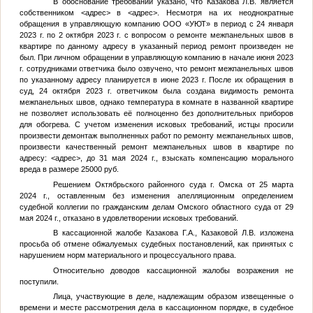
В обоснование требований указано, что Казакова Л.В. является
собственником
<адрес>
в
<адрес>
. Несмотря на их неоднократные
обращения в управляющую компанию ООО «УЮТ» в период с 24 января
2023 г. по 2 октября 2023 г. с вопросом о ремонте межпанельных швов в
квартире по данному адресу в указанный период ремонт произведен не
был. При личном обращении в управляющую компанию в начале июня 2023
г. сотрудниками ответчика было озвучено, что ремонт межпанельных швов
по указанному адресу планируется в июне 2023 г. После их обращения в
суд, 24 октября 2023 г. ответчиком была создана видимость ремонта
межпанельных швов, однако температура в комнате в названной квартире
не позволяет использовать её полноценно без дополнительных приборов
для обогрева. С учетом изменения исковых требований, истцы просили
произвести демонтаж выполненных работ по ремонту межпанельных швов,
произвести качественный ремонт межпанельных швов в квартире по
адресу:
<адрес>
, до 31 мая 2024 г., взыскать компенсацию морального
вреда в размере 25000 руб.
Решением Октябрьского районного суда г. Омска от 25 марта
2024 г., оставленным без изменения апелляционным определением
судебной коллегии по гражданским делам Омского областного суда от 29
мая 2024 г., отказано в удовлетворении исковых требований.
В кассационной жалобе Казакова Г.А., Казаковой Л.В. изложена
просьба об отмене обжалуемых судебных постановлений, как принятых с
нарушением норм материального и процессуального права.
Относительно доводов кассационной жалобы возражения не
поступили.
Лица, участвующие в деле, надлежащим образом извещенные о
времени и месте рассмотрения дела в кассационном порядке, в судебное