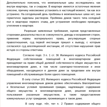
Дополнительно пояснила, что межпанельные швы исследовались как
внутри квартиры, так и снаружи. В квартире имеются остаточные явления
плесени, причину невозможно установить в настоящий момент, так как все
устранено. На сегодняшний день проблемы в межпанельных швах нет, они
герметично заделаны раствором. Проблема домов такого типа холодный
пол в квартирах первого этажа, для устранения необходимо проводить
утепление в квартире.
Разрешая заявленные требования, оценив представленные
сторонами доказательства в их совокупности, доводы и возражения сторон,
применив нормы материального права, регулирующие спорные
правоотношения, суд первой инстанции пришел к выводу, с которым
согласился суд апелляционной инстанции, об отсутствии нарушения прав
истцов со стороны ответчика.
Согласно подп. 3 п. 1 ст. 36 Жилищного кодекса Российской
Федерации собственникам помещений в многоквартирном доме
принадлежит на праве общей долевой собственности общее имущество в
многоквартирном доме, в том числе санитарно-техническое и иное
оборудование, находящееся в данном доме за пределами или внутри
помещений и обслуживающее более одного помещения.
В силу статьи 161 Жилищного кодекса Российской Федерации
управление многоквартирным домом должно обеспечивать благоприятные
и безопасные условия проживания граждан, надлежащее содержание
общего имущества в многоквартирном доме, решение вопросов
пользования указанным имуществом, а также предоставление
коммунальных услуг гражданам, проживающих в таком доме.
В силу подп. «б», «в» п. 2 Правил содержания общего