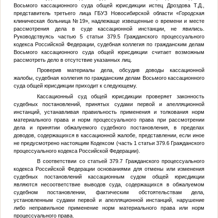
Восьмого кассационного суда общей юрисдикции истец Дроздова Т.Д.,
представитель третьего лица ГБУЗ Новосибирской области «Городская
клиническая больница №19», надлежаще извещенные о времени и месте
рассмотрения дела в суде кассационной инстанции, не явились.
Руководствуясь частью 5 статьи 379.5 Гражданского процессуального
кодекса Российской Федерации, судебная коллегия по гражданским делам
Восьмого кассационного суда общей юрисдикции считает возможным
рассмотреть дело в отсутствие указанных лиц.
Проверив материалы дела, обсудив доводы кассационной
жалобы, судебная коллегия по гражданским делам Восьмого кассационного
суда общей юрисдикции приходит к следующему.
Кассационный суд общей юрисдикции проверяет законность
судебных постановлений, принятых судами первой и апелляционной
инстанций, устанавливая правильность применения и толкования норм
материального права и норм процессуального права при рассмотрении
дела и принятии обжалуемого судебного постановления, в пределах
доводов, содержащихся в кассационной жалобе, представлении, если иное
не предусмотрено настоящим Кодексом (часть 1 статьи 379.6 Гражданского
процессуального кодекса Российской Федерации).
В соответствии со статьей 379.7 Гражданского процессуального
кодекса Российской Федерации основаниями для отмены или изменения
судебных постановлений кассационным судом общей юрисдикции
являются несоответствие выводов суда, содержащихся в обжалуемом
судебном постановлении, фактическим обстоятельствам дела,
установленным судами первой и апелляционной инстанций, нарушение
либо неправильное применение норм материального права или норм
процессуального права.