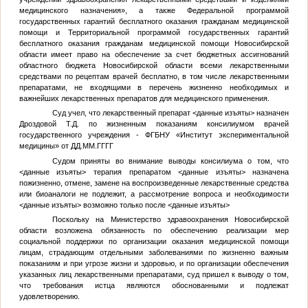
медицинского назначения», а также Федеральной программой
государственных гарантий бесплатного оказания гражданам медицинской
помощи и Территориальной программой государственных гарантий
бесплатного оказания гражданам медицинской помощи Новосибирской
области имеет право на обеспечение за счет бюджетных ассигнований
областного бюджета Новосибирской области всеми лекарственными
средствами по рецептам врачей бесплатно, в том числе лекарственными
препаратами, не входящими в перечень жизненно необходимых и
важнейших лекарственных препаратов для медицинского применения.
Суд учел, что лекарственный препарат
<данные изъяты>
назначен
Дроздовой Т.Д. по жизненным показаниям консилиумом врачей
государственного учреждения - ФГБНУ «Институт экспериментальной
медицины» от
ДД.ММ.ГГГГ
Судом приняты во внимание выводы консилиума о том, что
<данные изъяты>
терапия препаратом
<данные изъяты>
назначена
пожизненно, отмене, замене на воспроизведенные лекарственные средства
или биоаналоги не подлежит, а рассмотрение вопроса и необходимости
<данные изъяты>
возможно только после
<данные изъяты>
Поскольку на Министерство здравоохранения Новосибирской
области возложена обязанность по обеспечению реализации мер
социальной поддержки по организации оказания медицинской помощи
лицам, страдающим отдельными заболеваниями по жизненно важным
показаниям и при угрозе жизни и здоровью, и по организации обеспечения
указанных лиц лекарственными препаратами, суд пришел к выводу о том,
что требования истца являются обоснованными и подлежат
удовлетворению.