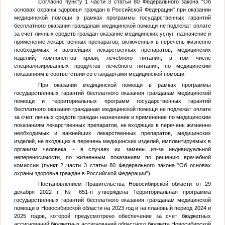
Согласно пункту 1 части 3 статьи 80 Федерального закона "Об
основах охраны здоровья граждан в Российской Федерации" при оказании
медицинской помощи в рамках программы государственных гарантий
бесплатного оказания гражданам медицинской помощи не подлежат оплате
за счет личных средств граждан оказание медицинских услуг, назначение и
применение лекарственных препаратов, включенных в перечень жизненно
необходимых и важнейших лекарственных препаратов, медицинских
изделий, компонентов крови, лечебного питания, в том числе
специализированных продуктов лечебного питания, по медицинским
показаниям в соответствии со стандартами медицинской помощи.
При оказании медицинской помощи в рамках программы
государственных гарантий бесплатного оказания гражданам медицинской
помощи и территориальных программ государственных гарантий
бесплатного оказания гражданам медицинской помощи не подлежат оплате
за счет личных средств граждан назначение и применение по медицинским
показаниям лекарственных препаратов, не входящих в перечень жизненно
необходимых и важнейших лекарственных препаратов, медицинских
изделий, не входящих в перечень медицинских изделий, имплантируемых в
организм человека, - в случаях их замены из-за индивидуальной
непереносимости, по жизненным показаниям по решению врачебной
комиссии (пункт 2 части 3 статьи 80 Федерального закона "Об основах
охраны здоровья граждан в Российской Федерации").
Постановлением Правительства Новосибирской области от 29
декабря 2022 г. № 651-п утверждена Территориальная программа
государственных гарантий бесплатного оказания гражданам медицинской
помощи в Новосибирской области на 2023 год и на плановый период 2024 и
2025 годов, которой предусмотрено обеспечение за счет бюджетных
ассигнований бюджетных ассигнований областного бюджета Новосибирской