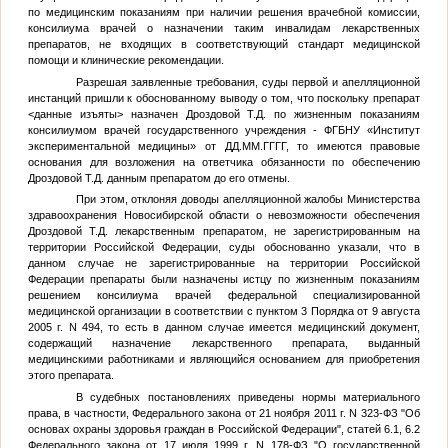
по медицинским показаниям при наличии решения врачебной комиссии,
консилиума врачей о назначении таким инвалидам лекарственных
препаратов, не входящих в соответствующий стандарт медицинской
помощи и клинические рекомендации.
Разрешая заявленные требования, суды первой и апелляционной
инстанций пришли к обоснованному выводу о том, что поскольку препарат
<данные изъяты>
назначен Дроздовой Т.Д. по жизненным показаниям
консилиумом врачей государственного учреждения - ФГБНУ «Институт
экспериментальной медицины» от
ДД.ММ.ГГГГ
, то имеются правовые
основания для возложения на ответчика обязанности по обеспечению
Дроздовой Т.Д. данным препаратом до его отмены.
При этом, отклоняя доводы апелляционной жалобы Министерства
здравоохранения Новосибирской области о невозможности обеспечения
Дроздовой Т.Д. лекарственным препаратом, не зарегистрированным на
территории Российской Федерации, суды обоснованно указали, что в
данном случае не зарегистрированные на территории Российской
Федерации препараты были назначены истцу по жизненным показаниям
решением консилиума врачей федеральной специализированной
медицинской организации в соответствии с пунктом 3 Порядка от 9 августа
2005 г. N 494, то есть в данном случае имеется медицинский документ,
содержащий назначение лекарственного препарата, выданный
медицинскими работниками и являющийся основанием для приобретения
этого препарата.
В судебных постановлениях приведены нормы материального
права, в частности, Федерального закона от 21 ноября 2011 г. N 323-ФЗ "Об
основах охраны здоровья граждан в Российской Федерации", статей 6.1, 6.2
Федерального закона от 17 июля 1999 г. N 178-ФЗ "О государственной