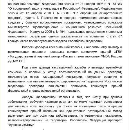
социальной помощи", Федерального закона от 24 ноября 1995 г. N 181-ФЗ
"О социальной защите инвалидов в Российской Федерации", Федерального
закона от 12 апреля 2010 г. N 61-ФЗ "Об обращении лекарственных
средств", пункта 3 Положения о порядке применения лекарственных
средств у больных по жизненным показаниям, утвержденного приказом
Министерства здравоохранения и социального развития Российской
Федерации от 9 августа 2005 г. N 494, подлежащие применению к спорным
отношениям, результаты оценки доказательств по правилам статьи 67
Гражданского процессуального кодекса Российской Федерации.
Вопреки доводам кассационной жалобы, к аналогичному выводу о
рекомендации спорного препарата пришел консилиум врачей ФГБУ
«Государственный научный центр «Институт иммунологии» ФМБА России
ДД.ММ.ГГГГ
При этом доводы кассационной жалобы о выводах врачебной
комиссии о наличии у истца противопоказаний на данный препарат,
отклоняются судом кассационной инстанции, поскольку решение о
назначении или отмене незарегистрированного на территории Российской
Федерации препарата полномочен принимать консилиум врачей
федеральной специализированной организации.
Доводы кассационной жалобы о том, что истцу при данном
заболевании требуется
<данные изъяты>
, не могут являться основанием
для отказа в иске, поскольку при отказе от проведения такой операции
консилиумом врачей назначен как единственно потенциальный метод
излечения, для контроля над заболеванием, по жизненным показаниям,
незарегистрированный на территории Российской Федерации препарат
<данные изъяты>