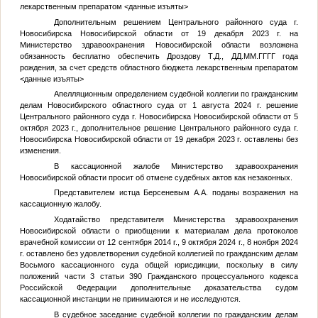
лекарственным препаратом
<данные изъяты>
Дополнительным решением Центрального районного суда г.
Новосибирска Новосибирской области от 19 декабря 2023 г. на
Министерство здравоохранения Новосибирской области возложена
обязанность бесплатно обеспечить Дроздову Т.Д.,
ДД.ММ.ГГГГ
года
рождения, за счет средств областного бюджета лекарственным препаратом
<данные изъяты>
Апелляционным определением судебной коллегии по гражданским
делам Новосибирского областного суда от 1 августа 2024 г. решение
Центрального районного суда г. Новосибирска Новосибирской области от 5
октября 2023 г., дополнительное решение Центрального районного суда г.
Новосибирска Новосибирской области от 19 декабря 2023 г. оставлены без
изменения.
В кассационной жалобе Министерство здравоохранения
Новосибирской области просит об отмене судебных актов как незаконных.
Представителем истца Берсеневым А.А. поданы возражения на
кассационную жалобу.
Ходатайство представителя Министерства здравоохранения
Новосибирской области о приобщении к материалам дела протоколов
врачебной комиссии от 12 сентября 2014 г., 9 октября 2024 г., 8 ноября 2024
г. оставлено без удовлетворения судебной коллегией по гражданским делам
Восьмого кассационного суда общей юрисдикции, поскольку в силу
положений части 3 статьи 390 Гражданского процессуального кодекса
Российской Федерации дополнительные доказательства судом
кассационной инстанции не принимаются и не исследуются.
В судебное заседание судебной коллегии по гражданским делам