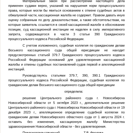
Материальный закон при рассмотрении настоящего дела
применен судами верно, указаний на нарушения норм процессуального
права, которые могли бы явиться основанием к отмене судебных актов в
обжалуемой части, кассационная жалоба не содержит. Правом давать иную
оценку собранным по делу доказательствам, а также обстоятельствам, на
которые заявитель ссылается в своей кассационной жалобе в обоснование
позиции, суд кассационной инстанции не наделен в силу императивного
запрета, содержащегося в части 3 статьи 390 Гражданского
процессуального кодекса Российской Федерации.
С учетом изложенного, судебная коллегия по гражданским делам
Восьмого кассационного суда общей юрисдикции не находит
предусмотренных статьей 379.7 Гражданского процессуального кодекса
Российской Федерации оснований для удовлетворения кассационной
жалобы и отмены судебных постановлений судов первой и апелляционной
инстанций.
Руководствуясь статьями 379.7, 390, 390.1 Гражданского
процессуального кодекса Российской Федерации, судебная коллегия по
гражданским делам Восьмого кассационного суда общей юрисдикции
определила:
решение Центрального районного суда г. Новосибирска
Новосибирской области от 5 октября 2023 г., дополнительное решение
Центрального районного суда г. Новосибирска Новосибирской области от 19
декабря 2023 г., апелляционное определение судебной коллегии по
гражданским делам Новосибирского областного суда от 1 августа 2024 г.
оставить без изменения, кассационную жалобу Министерства
здравоохранения Новосибирской области - без удовлетворения.
Председательствующий Т.В. Фролова