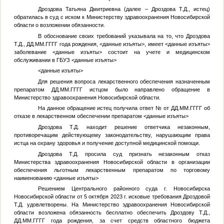
Дроздова Татьяна Дмитриевна (далее – Дроздова Т.Д., истец)
обратилась в суд с иском к Министерству здравоохранения Новосибирской
области о возложении обязанности.
В обоснование своих требований указывала на то, что Дроздова
Т.Д.,
ДД.ММ.ГГГГ
года рождения,
<данные изъяты>
, имеет
<данные изъяты>
заболевание
<данные изъяты>
состоит на учете и медицинском
обслуживании в ГБУЗ
<данные изъяты>
<данные изъяты>
Для решения вопроса лекарственного обеспечения назначенным
препаратом
ДД.ММ.ГГГГ
истцом было направлено обращение в
Министерство здравоохранения Новосибирской области.
На данное обращение истец получила ответ
№
от
ДД.ММ.ГГГГ
об
отказе в лекарственном обеспечении препаратом
<данные изъяты>
Дроздова Т.Д. находит решение ответчика незаконным,
противоречащим действующему законодательству, нарушающим права
истца на охрану здоровья и получение доступной медицинской помощи.
Дроздова Т.Д. просила суд признать незаконным отказ
Министерства здравоохранения Новосибирской области в организации
обеспечения льготным лекарственным препаратом по торговому
наименованию
<данные изъяты>
Решением Центрального районного суда г. Новосибирска
Новосибирской области от 5 октября 2023 г. исковые требования Дроздовой
Т.Д. удовлетворены. На Министерство здравоохранения Новосибирской
области возложена обязанность бесплатно обеспечить Дроздову Т.Д.,
ДД.ММ.ГГГГ
года рождения, за счет средств областного бюджета