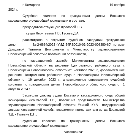
г. Кемерово 19 ноября
2024 г.
Судебная коллегия по гражданским делам Восьмого
кассационного суда общей юрисдикции в составе:
председательствующего Фроловой Т.В.,
судей Леонтьевой Т.В., Гусева Д.А.
рассмотрела в открытом судебном заседании гражданское
дело №2-6884/2023 (УИД 54RS0010-01-2023-008380-60) по иску
Дроздовой Татьяны Дмитриевны к Министерству здравоохранения
Новосибирской области о возложении обязанности,
по кассационной жалобе Министерства здравоохранения
Новосибирской области на решение Центрального районного суда г.
Новосибирска Новосибирской области от 5 октября 2023 г., дополнительное
решение Центрального районного суда г. Новосибирска Новосибирской
области от 19 декабря 2023 г., апелляционное определение судебной
коллегии по гражданским делам Новосибирского областного суда от 1
августа 2024 г.
Заслушав доклад судьи Восьмого кассационного суда общей
юрисдикции Леонтьевой Т.В., пояснения представителя Министерства
здравоохранения Новосибирской области Есиной Ю.В., поддержавшей
доводы кассационной жалобы, возражения представителя истца Дроздовой
Т.Д. - Гулевич Е.Н.,
судебная коллегия по гражданским делам Восьмого
кассационного суда общей юрисдикции
установила: