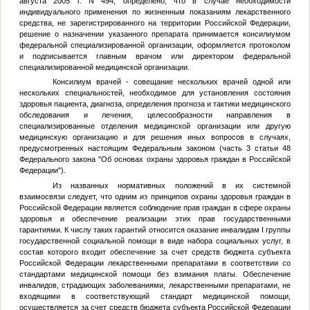
августа 2005 г. N 494, определено, что в случае необходимости
индивидуального применения по жизненным показаниям лекарственного
средства, не зарегистрированного на территории Российской Федерации,
решение о назначении указанного препарата принимается консилиумом
федеральной специализированной организации, оформляется протоколом
и подписывается главным врачом или директором федеральной
специализированной медицинской организации.
Консилиум врачей - совещание нескольких врачей одной или
нескольких специальностей, необходимое для установления состояния
здоровья пациента, диагноза, определения прогноза и тактики медицинского
обследования и лечения, целесообразности направления в
специализированные отделения медицинской организации или другую
медицинскую организацию и для решения иных вопросов в случаях,
предусмотренных настоящим Федеральным законом (часть 3 статьи 48
Федерального закона "Об основах охраны здоровья граждан в Российской
Федерации").
Из названных нормативных положений в их системной
взаимосвязи следует, что одним из принципов охраны здоровья граждан в
Российской Федерации является соблюдение прав граждан в сфере охраны
здоровья и обеспечение реализации этих прав государственными
гарантиями. К числу таких гарантий относится оказание инвалидам I группы
государственной социальной помощи в виде набора социальных услуг, в
состав которого входит обеспечение за счет средств бюджета субъекта
Российской Федерации лекарственными препаратами в соответствии со
стандартами медицинской помощи без взимания платы. Обеспечение
инвалидов, страдающих заболеваниями, лекарственными препаратами, не
входящими в соответствующий стандарт медицинской помощи,
осуществляется за счет средств бюджета субъекта Российской Федерации