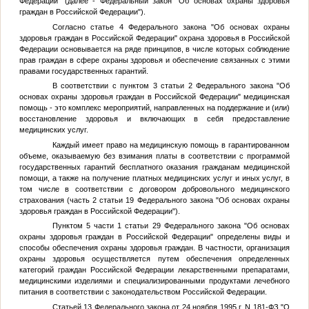
Федерации" (далее - Федеральный закон "Об основах охраны здоровья
граждан в Российской Федерации").
Согласно статье 4 Федерального закона "Об основах охраны
здоровья граждан в Российской Федерации" охрана здоровья в Российской
Федерации основывается на ряде принципов, в числе которых соблюдение
прав граждан в сфере охраны здоровья и обеспечение связанных с этими
правами государственных гарантий.
В соответствии с пунктом 3 статьи 2 Федерального закона "Об
основах охраны здоровья граждан в Российской Федерации" медицинская
помощь - это комплекс мероприятий, направленных на поддержание и (или)
восстановление здоровья и включающих в себя предоставление
медицинских услуг.
Каждый имеет право на медицинскую помощь в гарантированном
объеме, оказываемую без взимания платы в соответствии с программой
государственных гарантий бесплатного оказания гражданам медицинской
помощи, а также на получение платных медицинских услуг и иных услуг, в
том числе в соответствии с договором добровольного медицинского
страхования (часть 2 статьи 19 Федерального закона "Об основах охраны
здоровья граждан в Российской Федерации").
Пунктом 5 части 1 статьи 29 Федерального закона "Об основах
охраны здоровья граждан в Российской Федерации" определены виды и
способы обеспечения охраны здоровья граждан. В частности, организация
охраны здоровья осуществляется путем обеспечения определенных
категорий граждан Российской Федерации лекарственными препаратами,
медицинскими изделиями и специализированными продуктами лечебного
питания в соответствии с законодательством Российской Федерации.
Статьей 13 Федерального закона от 24 ноября 1995 г. N 181-ФЗ "О