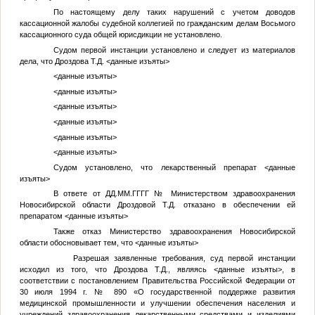
По настоящему делу таких нарушений с учетом доводов
кассационной жалобы судебной коллегией по гражданским делам Восьмого
кассационного суда общей юрисдикции не установлено.
Судом первой инстанции установлено и следует из материалов
дела, что Дроздова Т.Д.
<данные изъяты>
<данные изъяты>
<данные изъяты>
<данные изъяты>
<данные изъяты>
<данные изъяты>
<данные изъяты>
Судом установлено, что лекарственный препарат
<данные
изъяты>
В ответе от
ДД.ММ.ГГГГ
№
Министерством здравоохранения
Новосибирской области Дроздовой Т.Д. отказано в обеспечении ей
препаратом
<данные изъяты>
Также отказ Министерство здравоохранения Новосибирской
области обосновывает тем, что
<данные изъяты>
Разрешая заявленные требования, суд первой инстанции
исходил из того, что Дроздова Т.Д., являясь
<данные изъяты>
, в
соответствии с постановлением Правительства Российской Федерации от
30 июля 1994 г. № 890 «О государственной поддержке развития
медицинской промышленности и улучшении обеспечения населения и
учреждений здравоохранения лекарственными средствами и изделиями