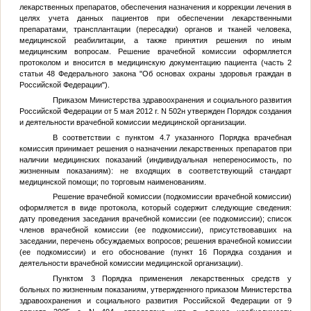
лекарственных препаратов, обеспечения назначения и коррекции лечения в
целях учета данных пациентов при обеспечении лекарственными
препаратами, трансплантации (пересадки) органов и тканей человека,
медицинской реабилитации, а также принятия решения по иным
медицинским вопросам. Решение врачебной комиссии оформляется
протоколом и вносится в медицинскую документацию пациента (часть 2
статьи 48 Федерального закона "Об основах охраны здоровья граждан в
Российской Федерации").
Приказом Министерства здравоохранения и социального развития
Российской Федерации от 5 мая 2012 г. N 502н утвержден Порядок создания
и деятельности врачебной комиссии медицинской организации.
В соответствии с пунктом 4.7 указанного Порядка врачебная
комиссия принимает решения о назначении лекарственных препаратов при
наличии медицинских показаний (индивидуальная непереносимость, по
жизненным показаниям): не входящих в соответствующий стандарт
медицинской помощи; по торговым наименованиям.
Решение врачебной комиссии (подкомиссии врачебной комиссии)
оформляется в виде протокола, который содержит следующие сведения:
дату проведения заседания врачебной комиссии (ее подкомиссии); список
членов врачебной комиссии (ее подкомиссии), присутствовавших на
заседании, перечень обсуждаемых вопросов; решения врачебной комиссии
(ее подкомиссии) и его обоснование (пункт 16 Порядка создания и
деятельности врачебной комиссии медицинской организации).
Пунктом 3 Порядка применения лекарственных средств у
больных по жизненным показаниям, утвержденного приказом Министерства
здравоохранения и социального развития Российской Федерации от 9