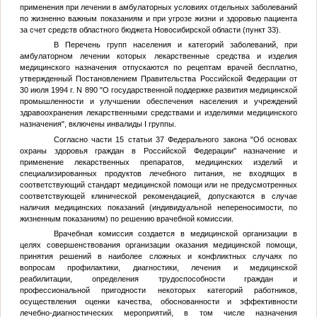
применения при лечении в амбулаторных условиях отдельных заболеваний
по жизненно важным показаниям и при угрозе жизни и здоровью пациента
за счет средств областного бюджета Новосибирской области (пункт 33).
В Перечень групп населения и категорий заболеваний, при
амбулаторном лечении которых лекарственные средства и изделия
медицинского назначения отпускаются по рецептам врачей бесплатно,
утвержденный Постановлением Правительства Российской Федерации от
30 июля 1994 г. N 890 "О государственной поддержке развития медицинской
промышленности и улучшении обеспечения населения и учреждений
здравоохранения лекарственными средствами и изделиями медицинского
назначения", включены инвалиды I группы.
Согласно части 15 статьи 37 Федерального закона "Об основах
охраны здоровья граждан в Российской Федерации" назначение и
применение лекарственных препаратов, медицинских изделий и
специализированных продуктов лечебного питания, не входящих в
соответствующий стандарт медицинской помощи или не предусмотренных
соответствующей клинической рекомендацией, допускаются в случае
наличия медицинских показаний (индивидуальной непереносимости, по
жизненным показаниям) по решению врачебной комиссии.
Врачебная комиссия создается в медицинской организации в
целях совершенствования организации оказания медицинской помощи,
принятия решений в наиболее сложных и конфликтных случаях по
вопросам профилактики, диагностики, лечения и медицинской
реабилитации, определения трудоспособности граждан и
профессиональной пригодности некоторых категорий работников,
осуществления оценки качества, обоснованности и эффективности
лечебно-диагностических мероприятий, в том числе назначения