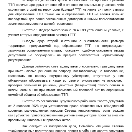
Исходя из указанных целей и особенностей правового режима
ТТП наличие арендных отношений в отношении земельных участков либо
охотничьих угодий на территории будущей ТТП не является препятствием
для образования ТТП, также как и образование ТТП не влечет прямых
последствий для ранее заключенных договоров с иными пользователями
земли или ресурсов на данной территории.
В статье 9 Федерального закона № 49-ФЗ установлены условия, с
учетом которых определяются размеры ТТП.
Выводы суда второй инстанции о значительности размера
территории, предлагаемой под образование ТТП, не подтверждают
законность оспариваемого отказа, поскольку подобное основание отказа
депутатами не обсуждалось на предмет соответствия нормативному
регулированию.
Доводы районного совета депутатов относительно прав депутатов
принимать любые решения по вопросу, поставленному на голосование,
голосовать по своему внутреннему убеждению, отсутствии у них
обязанности обосновывать характер своего голосования не исключают
проверки законности решений, действий (бездействия) такого совета в
целом, если он не принимает нормативный правовой акт по обращению
семейной общины об образовании ТТП.
В статье 25 регламента Туруханского районного Совета депутатов
от 2 февраля 2023 года установлено право общественных объединений
коренных малочисленных народов Севера, инициативных групп граждан
как субъектов правотворческой инициативы (инициаторов проекта) вносить
проекты муниципальных правовых актов.
Как следует из материалов дела, Семейной общиной «Аякта»
такой проект был подготовлен, внесен, принят в районном совете депутатов