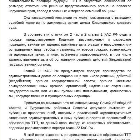
значительность площади будущей ТТП в отсутствие обоснования ее
размера; отметил, что решение представительного органа на повлекло
нарушения прав, свобод и законных интересов семейной общины.
Суд кассационной инстанции не может согласиться с выводами
судебной коллегии по административным делам Красноярского краевого
суда.
В соответствии с пунктом 2 части 2 статьи 1 КАС РФ суды в
порядке, предусмотренном Кодексом, рассматривают и разрешают
подведомственные им административные дела о защите нарушенных или
оспариваемых прав, свобод и законных интересов граждан, возникающие
из административных и иных публичных правоотношений, в том числе
административные дела об оспаривании решений, действий (бездействия)
государственных органов.
Главой 22 КАС РФ предусмотрен порядок производства по
административным делам об оспаривании в том числе решений, действий
(бездействия) органов государственной власти, органов местного
самоуправления, иных органов, организаций, наделенных отдельными
государственными или иными публичными полномочиями, должностных
лиц, государственных и муниципальных служащих.
Принимая во внимание, что отношения между Семейной общиной
«Аякта» и Туруханским районным Советом депутатов вытекают из
публичных правоотношений, связаны с реализацией административным
ответчиком административных и иных публично-властных полномочий по
образованию ТТП, то данный спор, исходя из конкретных обстоятельств,
подлежал рассмотрению в порядке главы 22 КАС РФ.
В этой связи законность оспариваемого отказа в образовании ТТП
была обоснованно проверена по существу судом первой инстанции,