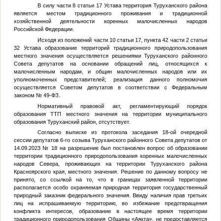
В силу части 8 статьи 17 Устава территория Туруханского района
является местом традиционного проживания и традиционной
хозяйственной деятельности коренных малочисленных народов
Российской Федерации.
Исходя из положений части 10 статьи 17, пункта 42 части 2 статьи
32 Устава образование территорий традиционного природопользования
местного значения осуществляется решениями Туруханского районного
Совета депутатов на основании обращений лиц, относящихся к
малочисленным народам, и общин малочисленных народов или их
уполномоченных представителей; реализация данного полномочия
осуществляется Советом депутатов в соответствии с Федеральным
законом № 49-ФЗ.
Нормативный правовой акт, регламентирующий порядок
образования ТТП местного значения на территории муниципального
образования Туруханский район, отсутствует.
Согласно выписке из протокола заседания 18-ой очередной
сессии депутатов 6-го созыва Туруханского районного Совета депутатов от
14.09.2023 № 18 на разрешение был постановлен вопрос об образовании
территории традиционного природопользования коренных малочисленных
народов Севера, проживающих на территории Туруханского района
Красноярского края, местного значения. Решение по данному вопросу не
принято, со ссылкой на то, что в границах заявленной территории
располагается особо охраняемая природная территория государственный
природный заказник федерального значения. Ввиду наличия прав третьих
лиц на испрашиваемую территорию, во избежание предотвращения
конфликта интересов, образование в настоящее время территории
традиционного природопользования Общины «Аякта», не предоставляется