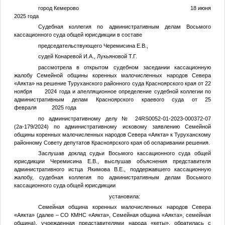
город Кемерово 18 июня
2025 года
Судебная коллегия по административным делам Восьмого
кассационного суда общей юрисдикции в составе
председательствующего Черемисина Е.В.,
судей Конаревой И.А., Лукьяновой Т.Г.
рассмотрела в открытом судебном заседании кассационную
жалобу Семейной общины коренных малочисленных народов Севера
«Аякта» на решение Туруханского районного суда Красноярского края от 22
ноября 2024 года и апелляционное определение судебной коллегии по
административным делам Красноярского краевого суда от 25
февраля 2025 года
по административному делу № 24RS0052-01-2023-000372-07
(2а-179/2024) по административному исковому заявлению Семейной
общины коренных малочисленных народов Севера «Аякта» к Туруханскому
районному Совету депутатов Красноярского края об оспаривании решения.
Заслушав доклад судьи Восьмого кассационного суда общей
юрисдикции Черемисина Е.В., выслушав объяснения представителя
административного истца Якимова В.Е., поддержавшего кассационную
жалобу, судебная коллегия по административным делам Восьмого
кассационного суда общей юрисдикции
установила:
Семейная община коренных малочисленных народов Севера
«Аякта» (далее – СО КМНС «Аякта», Семейная община «Аякта», семейная
община), учрежденная представителями народа «кеты», обратилась с