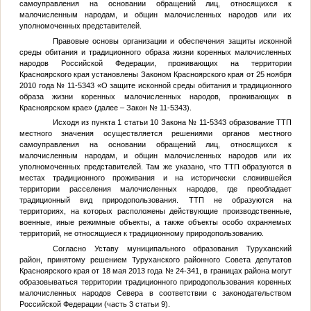
самоуправления на основании обращений лиц, относящихся к
малочисленным народам, и общин малочисленных народов или их
уполномоченных представителей.
Правовые основы организации и обеспечения защиты исконной
среды обитания и традиционного образа жизни коренных малочисленных
народов Российской Федерации, проживающих на территории
Красноярского края установлены Законом Красноярского края от 25 ноября
2010 года № 11-5343 «О защите исконной среды обитания и традиционного
образа жизни коренных малочисленных народов, проживающих в
Красноярском крае» (далее – Закон № 11-5343).
Исходя из пункта 1 статьи 10 Закона № 11-5343 образование ТТП
местного значения осуществляется решениями органов местного
самоуправления на основании обращений лиц, относящихся к
малочисленным народам, и общин малочисленных народов или их
уполномоченных представителей. Там же указано, что ТТП образуются в
местах традиционного проживания и на исторически сложившейся
территории расселения малочисленных народов, где преобладает
традиционный вид природопользования. ТТП не образуются на
территориях, на которых расположены действующие производственные,
военные, иные режимные объекты, а также объекты особо охраняемых
территорий, не относящиеся к традиционному природопользованию.
Согласно Уставу муниципального образования Туруханский
район, принятому решением Туруханского районного Совета депутатов
Красноярского края от 18 мая 2013 года № 24-341, в границах района могут
образовываться территории традиционного природопользования коренных
малочисленных народов Севера в соответствии с законодательством
Российской Федерации (часть 3 статьи 9).