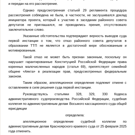
и передан на его рассмотрение.
Однако предусмотренная статьей 29 регламента процедура
рассмотрения соблюдена не была, в частности, не заслушивался доклад
инициатора проекта, который к участию в заседании районного совета
депутатов не приглашался, не проводились прения, отсутствовало
заключительное слово.
Указанные обстоятельства подтверждают верность выводов суда
первой инстанции о том, что отказ районного совета депутатов в
образовании ТТП не является в достаточной мере обоснованным и
мотивированным.
Такой отказ не может быть признан законным, поскольку он
нарушает гарантированные Конституцией Российской Федерации права
коренных малочисленных народов (статья 69), препятствует семейной
общине «Аякта» в реализации прав, предусмотренных федеральным
законом.
Таким образом, апелляционное определение подлежит отмене с
оставлением в силе решения суда первой инстанции.
Руководствуясь статьями 328, 329, 330 Кодекса
административного судопроизводства Российской Федерации, судебная
коллегия по административным делам Восьмого кассационного суда общей
юрисдикции
определила:
апелляционное определение судебной коллегии по
административным делам Красноярского краевого суда от 25 февраля 2025
года отменить.