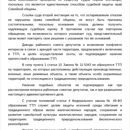
поскольку это является единственным способом судебной защиты прав
Семейной общины.
Ссылки суда второй инстанции на то, что оспариваемым отказом
не нарушены права семейной общины, не могут быть признаны
состоятельными, поскольку основания отказа должны получить
надлежащую судебную оценку. В противном случае при повторном
обращении, на возможность которого указывает суд, представительный
орган может повторить свое решение с указанием тех же оснований.
Доводы районного совета депутатов о возможном конфликте
интересов в связи с арендой части территории, предлагаемой к включению
в ТТП, в целях осуществления охоты, не подтверждают наличие
препятствий к образованию ТТП.
В силу пункта 1 статьи 10 Закона № 11-5343 не образуются ТТП
на территориях, на которых расположены действующие производственные,
военные, иные режимные объекты, а также объекты особо охраняемых
территорий, не относящиеся к традиционному природопользованию.
Наличие подобных объектов не подтверждено как при
рассмотрении вопроса районным советом депутатов, так и при разрешении
настоящего административного дела.
С учетом положений статьи 4 Федерального закона № 49-ФЗ
образование ТТП служит целям защиты исконной среды обитания и
традиционного образа жизни малочисленных народов; сохранения и
развития самобытной культуры малочисленных народов; сохранения на
территориях традиционного природопользования биологического
разнообразия.