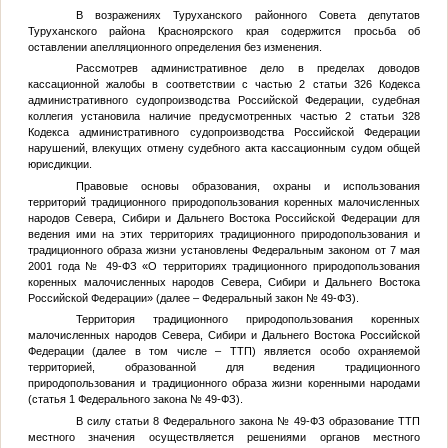
В возражениях Туруханского районного Совета депутатов
Туруханского района Красноярского края содержится просьба об
оставлении апелляционного определения без изменения.
Рассмотрев административное дело в пределах доводов
кассационной жалобы в соответствии с частью 2 статьи 326 Кодекса
административного судопроизводства Российской Федерации, судебная
коллегия установила наличие предусмотренных частью 2 статьи 328
Кодекса административного судопроизводства Российской Федерации
нарушений, влекущих отмену судебного акта кассационным судом общей
юрисдикции.
Правовые основы образования, охраны и использования
территорий традиционного природопользования коренных малочисленных
народов Севера, Сибири и Дальнего Востока Российской Федерации для
ведения ими на этих территориях традиционного природопользования и
традиционного образа жизни установлены Федеральным законом от 7 мая
2001 года № 49-ФЗ «О территориях традиционного природопользования
коренных малочисленных народов Севера, Сибири и Дальнего Востока
Российской Федерации» (далее – Федеральный закон № 49-ФЗ).
Территория традиционного природопользования коренных
малочисленных народов Севера, Сибири и Дальнего Востока Российской
Федерации (далее в том числе – ТТП) является особо охраняемой
территорией, образованной для ведения традиционного
природопользования и традиционного образа жизни коренными народами
(статья 1 Федерального закона № 49-ФЗ).
В силу статьи 8 Федерального закона № 49-ФЗ образование ТТП
местного значения осуществляется решениями органов местного