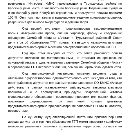
возможным. Интересы КМНС, проживающих в Туруханском районе по
бассейну реки Бахта, в частности по бассейну реки Подкаменная Тунгуска
и по бассейну реки Елогуй не ограничены и пользуются своими правами
100 %. Они получают квоты и традиционное ведение природопользования,
разрешения для вылова биоресурсов и добычи зверя.
Суд первой инстанции, проанализировав вышеприведенные
нормы материального права, оценив характер, форму и содержание
обращения Семейной общины «Аякта» в Туруханский районный Совет
депутатов об образовании ТТП, пришел к выводу о незаконности отказа
представительного органа местного самоуправления в образовании ТТП.
Суд при этом исходил из того, что ответ районного совета
депутатов является не мотивированным, не отражает исчерпывающих
оснований отказа в удовлетворении заявления Семейной общины «Аякта»
в образовании ТТП местного значения, ссылок на нормы законодательства.
Суд апелляционной инстанции, отменяя решение суда и
отказывая в удовлетворении административного иска, исходил из того, что
совет районных депутатов при рассмотрении заявления СО КМНС «Аякта»
действовал в рамках установленных действующим законодательством
полномочий и с соблюдением процедуры, закрепленной Уставом
муниципального образования; проведение проверки или оценки фактов,
повлекших формирование той или иной позиции депутатов
представительного органа при рассмотрение заявления СО КМНС «Аякта»,
недопустимо.
По существу, суд апелляционной инстанции признал верными
доводы депутатов о том, что образование ТТП может привести к конфликту
интересов различных законных пользователей территории; сослался на